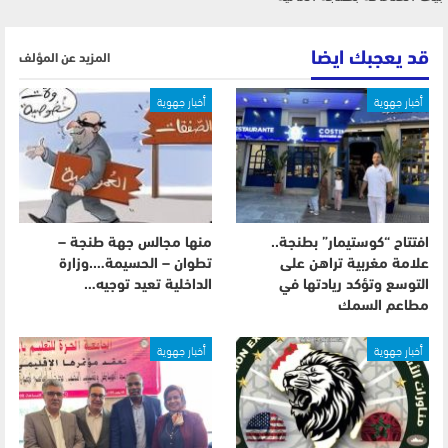
قد يعجبك ايضا
المزيد عن المؤلف
أخبار جهوية
أخبار جهوية
افتتاح “كوستيمار” بطنجة..
منها مجالس جهة طنجة –
علامة مغربية تراهن على
تطوان – الحسيمة….وزارة
التوسع وتؤكد ريادتها في
الداخلية تعيد توجيه…
مطاعم السمك
أخبار جهوية
أخبار جهوية