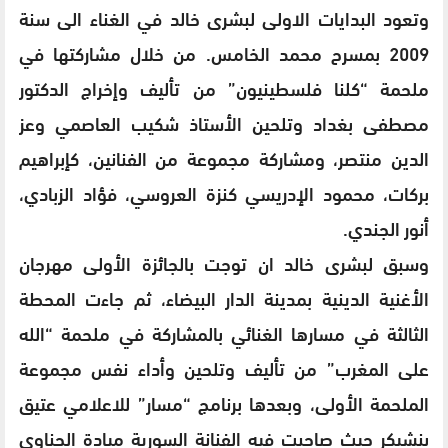
وتعود البدايات الاولى لبشرى خالد في الغناء الى سنة
2009 بمسرح محمد الخامس. من خلال مشاركتها في
ملحمة “كلنا فلسطينيون” من تأليف وإخراج الدكتور
مصطفى بغداد وتلحين الأستاذ شكيب العاصمي وعز
الدين منتصر، ومشاركة مجموعة من الفنانين، كإبراهيم
بركات، محمود الإدريسي كنزة العروسي، فؤاد الزبادي،
أنور الجندي.
وسبق لبشرى خالد ان توجت بالجائزة الأولى مهرجان
الأغنية الدينية بمدينة الدار البيضاء، ثم جاءت المحطة
الثالثة في مسارها الغنائي بالمشاركة في ملحمة “الله
على المغرب” من تأليف وتلحين وأداء نفس مجموعة
الملحمة الأولى، وبعدها برنامج “مسار” للاعلامي عتيق
بنشيكر حيث صاحبت فيه الفنانة السورية ميادة الحناوي