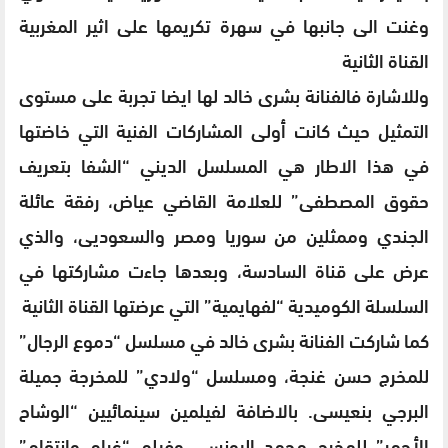
وغنت الى جانبها في سهرة تكريمها على اثير المغربية
القناة الثانية
وللاشارة فالفنانة بشرى خالد لها ايضا تجربة على مستوى
التمثيل حيث كانت أولى المشاركات الفنية التي خاضتها
في هذا الاطار هي المسلسل الديني “الشفا بتعريف
حقوق المصطفى” للعلامة القاضي عياض، رفقة عائلة
الجندي وممثلين من سوريا ومصر والسعوديى، والذي
عرض على قناة السادسة، وبعدها جاءت مشاركتها في
السلسلة الكوميدية “لفهايمية” التي عرضتها القناة الثانية
كما شاركت الفنانة بشرى خالد في مسلسل “دموع الرجال”
للمخرج حسن غنجة، ومسلسل “ولادي” للمخرجة جميلة
البرجي بنعيسى. بالاضافة لفيلمين سينمائيين “الوشاح
الأحمر” للمخرج محمد اليونسي وفيلم “غرام وانتقام”