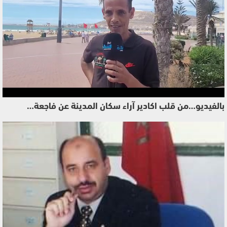
بالفيديو…من قلب اكادير آراء سكان المدينة عن فاجعة…