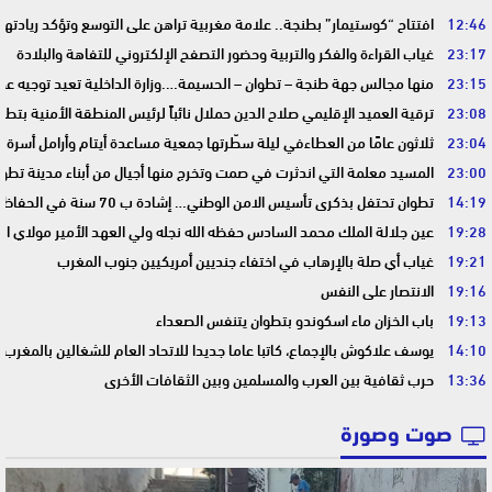
12:46
افتتاح “كوستيمار” بطنجة.. علامة مغربية تراهن على التوسع وتؤكد ريادت
23:17
غياب القراءة والفكر والتربية وحضور التصفح الإلكتروني للتفاهة والبلادة
23:15
منها مجالس جهة طنجة – تطوان – الحسيمة….وزارة الداخلية تعيد توجيه عمل
23:08
ترقية العميد الإقليمي صلاح الدين حملال نائباً لرئيس المنطقة الأمنية بتطو
23:04
ثلاثون عامًا من العطاءفي ليلة سطّرتها جمعية مساعدة أيتام وأرامل أسرة 
23:00
المسيد معلمة التي اندثرت في صمت وتخرج منها أجيال من أبناء مدينة تطوا
14:19
تطوان تحتفل بذكرى تأسيس الامن الوطني… إشادة ب 70 سنة في الحفاظ على استقرار الوطن وضمان أمن المواطنين
19:28
عين جلالة الملك محمد السادس حفظه الله نجله ولي العهد الأمير مولاي ا
19:21
غياب أي صلة بالإرهاب في اختفاء جنديين أمريكيين جنوب المغرب
19:16
الانتصار على النفس
19:13
باب الخزان ماء اسكوندو بتطوان يتنفس الصعداء
14:10
يوسف علاكوش بالإجماع، كاتبا عاما جديدا للاتحاد العام للشغالين بالمغرب
13:36
حرب ثقافية بين العرب والمسلمين وبين الثقافات الأخرى
صوت وصورة