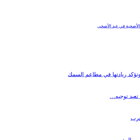
 الأضحية في عيد الأضحى
وتؤكد ريادتها في مطاعم السمك
تعيد توجيه…
غرب