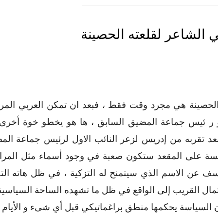
 الشاعر لقلعته الحصينة
لحصينة هي مجرد وقت فقط ، فبعد ان تمكن العربي المر
 ر ئيس جماعة المضيق السابق ، ها هو يخطو خوة أخرى 
د تقربه من إدريس لزعر النائب الاول لرئيس جماعة المض
المنافسة على المقعد ستكون صعبة في وجود أسماء مثل ا
مسف عن الاسم الذي سيتمنح له التزكية ، في ظل هاته الت
تمال القريب إلى الواقع في ظل ما تشهده الساحة السياسية 
لان السياسة يحكمها منطق براغماتيكي قبل أي شىء و الأيا