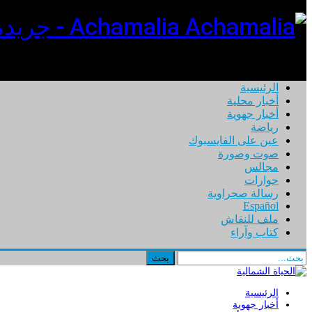
Achamalia - جريدة ورقية إلكترونية تهتم بأخبار المغرب
الرئيسية
أخبار محلية
أخبار جهوية
رياضة
عين على الفايسبوك
صوت وصورة
مجالس
حوارات
رسالة صحراوية
Español
ملف للنقاش
كتاب وآراء
الرئيسية
أخبار جهوية