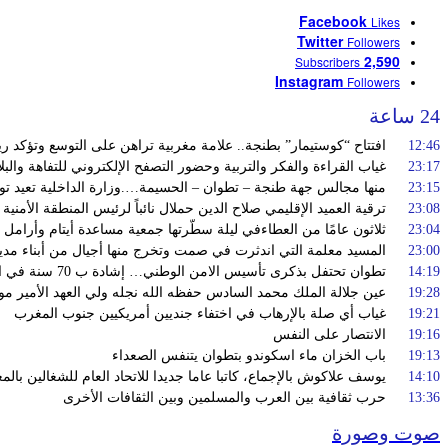
Facebook
Likes
Twitter
Followers
2,590
Subscribers
Instagram
Followers
24 ساعة
12:46
افتتاح “كوستيمار” بطنجة.. علامة مغربية تراهن على التوسع وتؤكد 
23:17
غياب القراءة والفكر والتربية وحضور التصفح الإلكتروني للتفاهة والبل
23:15
منها مجالس جهة طنجة – تطوان – الحسيمة….وزارة الداخلية تعيد توج
23:08
ترقية العميد الإقليمي صلاح الدين حملال نائباً لرئيس المنطقة الأمنية
23:04
ثلاثون عامًا من العطاءفي ليلة سطّرتها جمعية مساعدة أيتام وأرامل 
23:00
المسيد معلمة التي اندثرت في صمت وتخرج منها أجيال من أبناء مدي
14:19
تطوان تحتفل بذكرى تأسيس الامن الوطني… إشادة ب 70 سنة في الحفاظ على استقرار الوطن وضمان أمن المواطنين
19:28
عين جلالة الملك محمد السادس حفظه الله نجله ولي العهد الأمير مو
19:21
غياب أي صلة بالإرهاب في اختفاء جنديين أمريكيين جنوب المغرب
19:16
الانتصار على النفس
19:13
باب الخزان ماء اسكوندو بتطوان يتنفس الصعداء
14:10
يوسف علاكوش بالإجماع، كاتبا عاما جديدا للاتحاد العام للشغالين بال
13:36
حرب ثقافية بين العرب والمسلمين وبين الثقافات الأخرى
صوت وصورة