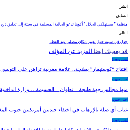
انشر
السابق
منظمة ” مستهلكي الحلال ” أكوها تدعو الجالية المسلمة في سبتة إلى تعليق ذبح
التالي
جدل في سبتة حول تغيير مكان مصلى عيد الفطر
قد يعجبك ايضا
المزيد عن المؤلف
أخبار جهوية
افتتاح “كوستيمار” بطنجة.. علامة مغربية تراهن على التوسع 
أخبار جهوية
منها مجالس جهة طنجة – تطوان – الحسيمة….وزارة الداخلية 
أخبار جهوية
غياب أي صلة بالإرهاب في اختفاء جنديين أمريكيين جنوب الم
أخبار جهوية