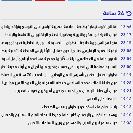
24 ساعة
12:46
افتتاح “كوستيمار” بطنجة.. علامة مغربية تراهن على التوسع وتؤكد ريادت
23:17
غياب القراءة والفكر والتربية وحضور التصفح الإلكتروني للتفاهة والبلادة
23:15
منها مجالس جهة طنجة – تطوان – الحسيمة….وزارة الداخلية تعيد توجيه عمل
23:08
ترقية العميد الإقليمي صلاح الدين حملال نائباً لرئيس المنطقة الأمنية بتطو
23:04
ثلاثون عامًا من العطاءفي ليلة سطّرتها جمعية مساعدة أيتام وأرامل أسرة 
23:00
المسيد معلمة التي اندثرت في صمت وتخرج منها أجيال من أبناء مدينة تطوا
14:19
تطوان تحتفل بذكرى تأسيس الامن الوطني… إشادة ب 70 سنة في الحفاظ على استقرار الوطن وضمان أمن المواطنين
19:28
عين جلالة الملك محمد السادس حفظه الله نجله ولي العهد الأمير مولاي ا
19:21
غياب أي صلة بالإرهاب في اختفاء جنديين أمريكيين جنوب المغرب
19:16
الانتصار على النفس
19:13
باب الخزان ماء اسكوندو بتطوان يتنفس الصعداء
14:10
يوسف علاكوش بالإجماع، كاتبا عاما جديدا للاتحاد العام للشغالين بالمغرب
13:36
حرب ثقافية بين العرب والمسلمين وبين الثقافات الأخرى