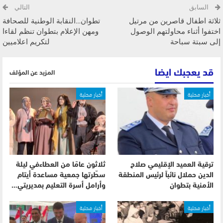
السابق
التالي
ثلاثة اطفال قاصرين من مرتيل
تطوان…النقابة الوطنية للصحافة
اختفوا أثناء محاولتهم الوصول
ومهن الإعلام بتطوان تنظم لقاءا
إلى سبتة سباحة
لتكريم اعلاميين
قد يعجبك ايضا
المزيد عن المؤلف
أخبار محلية
أخبار محلية
ترقية العميد الإقليمي صلاح
ثلاثون عامًا من العطاءفي ليلة
الدين حملال نائباً لرئيس المنطقة
سطّرتها جمعية مساعدة أيتام
الأمنية بتطوان
وأرامل أسرة التعليم بمديريتي…
أخبار محلية
أخبار محلية