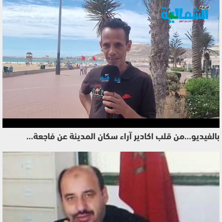
بالفيديو…من قلب اكادير آراء سكان المدينة عن فاجعة…