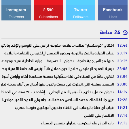
Instagram
2,590
Twitter
Facebook
Followers
Subscribers
Followers
Likes
24 ساعة
12:46
افتتاح “كوستيمار” بطنجة.. علامة مغربية تراهن على التوسع وتؤكد ريادت
23:17
غياب القراءة والفكر والتربية وحضور التصفح الإلكتروني للتفاهة والبلادة
23:15
منها مجالس جهة طنجة – تطوان – الحسيمة….وزارة الداخلية تعيد توجيه عمل
23:08
ترقية العميد الإقليمي صلاح الدين حملال نائباً لرئيس المنطقة الأمنية بتطو
23:04
ثلاثون عامًا من العطاءفي ليلة سطّرتها جمعية مساعدة أيتام وأرامل أسرة 
23:00
المسيد معلمة التي اندثرت في صمت وتخرج منها أجيال من أبناء مدينة تطوا
14:19
تطوان تحتفل بذكرى تأسيس الامن الوطني… إشادة ب 70 سنة في الحفاظ على استقرار الوطن وضمان أمن المواطنين
19:28
عين جلالة الملك محمد السادس حفظه الله نجله ولي العهد الأمير مولاي ا
19:21
غياب أي صلة بالإرهاب في اختفاء جنديين أمريكيين جنوب المغرب
19:16
الانتصار على النفس
19:13
باب الخزان ماء اسكوندو بتطوان يتنفس الصعداء