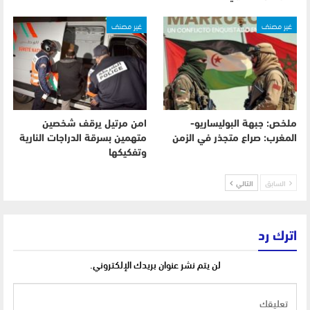
غير مصنف
غير مصنف
ملخص: جبهة البوليساريو-
امن مرتيل يرقف شخصين
المغرب: صراع متجذر في الزمن
متهمين بسرقة الدراجات النارية
وتفكيكها
السابق
التالي
اترك رد
لن يتم نشر عنوان بريدك الإلكتروني.