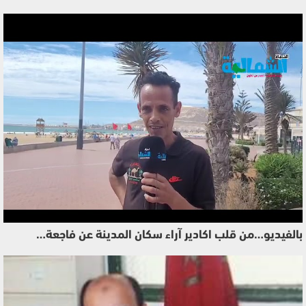
بالفيديو…من قلب اكادير آراء سكان المدينة عن فاجعة…