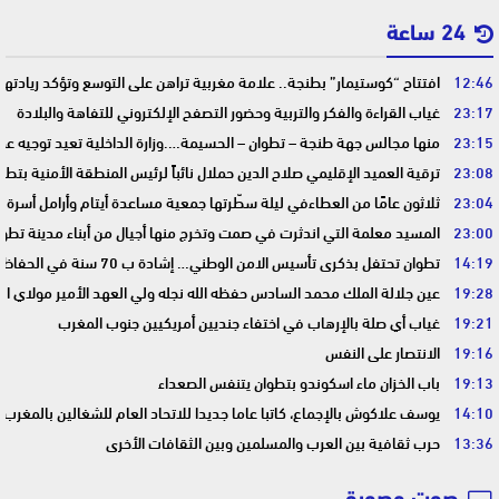
24 ساعة
12:46
افتتاح “كوستيمار” بطنجة.. علامة مغربية تراهن على التوسع وتؤكد ريادت
23:17
غياب القراءة والفكر والتربية وحضور التصفح الإلكتروني للتفاهة والبلادة
23:15
منها مجالس جهة طنجة – تطوان – الحسيمة….وزارة الداخلية تعيد توجيه عمل
23:08
ترقية العميد الإقليمي صلاح الدين حملال نائباً لرئيس المنطقة الأمنية بتطو
23:04
ثلاثون عامًا من العطاءفي ليلة سطّرتها جمعية مساعدة أيتام وأرامل أسرة 
23:00
المسيد معلمة التي اندثرت في صمت وتخرج منها أجيال من أبناء مدينة تطوا
14:19
تطوان تحتفل بذكرى تأسيس الامن الوطني… إشادة ب 70 سنة في الحفاظ على استقرار الوطن وضمان أمن المواطنين
19:28
عين جلالة الملك محمد السادس حفظه الله نجله ولي العهد الأمير مولاي ا
19:21
غياب أي صلة بالإرهاب في اختفاء جنديين أمريكيين جنوب المغرب
19:16
الانتصار على النفس
19:13
باب الخزان ماء اسكوندو بتطوان يتنفس الصعداء
14:10
يوسف علاكوش بالإجماع، كاتبا عاما جديدا للاتحاد العام للشغالين بالمغرب
13:36
حرب ثقافية بين العرب والمسلمين وبين الثقافات الأخرى