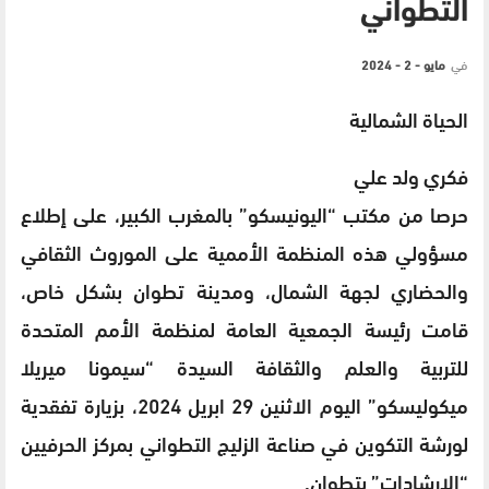
التطواني
في
مايو - 2 - 2024
الحياة الشمالية
فكري ولد علي
حرصا من مكتب “اليونيسكو” بالمغرب الكبير، على إطلاع
مسؤولي هذه المنظمة الأممية على الموروث الثقافي
والحضاري لجهة الشمال، ومدينة تطوان بشكل خاص،
قامت رئيسة الجمعية العامة لمنظمة الأمم المتحدة
للتربية والعلم والثقافة السيدة “سيمونا ميريلا
ميكوليسكو” اليوم الاثنين 29 ابريل 2024، بزيارة تفقدية
لورشة التكوين في صناعة الزليج التطواني بمركز الحرفيين
“الإرشادات” بتطوان.