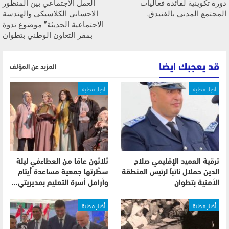
دورة تكوينية لفائدة فعاليات
العمل الاجتماعي بين المنظور
المجتمع المدني بالفنيدق.
الاحساني الكلاسيكي والهندسة
الاجتماعية الحديثة” موضوع ندوة
بمقر التعاون الوطني بتطوان
قد يعجبك ايضا
المزيد عن المؤلف
أخبار محلية
أخبار محلية
ترقية العميد الإقليمي صلاح
ثلاثون عامًا من العطاءفي ليلة
الدين حملال نائباً لرئيس المنطقة
سطّرتها جمعية مساعدة أيتام
الأمنية بتطوان
وأرامل أسرة التعليم بمديريتي…
أخبار محلية
أخبار محلية