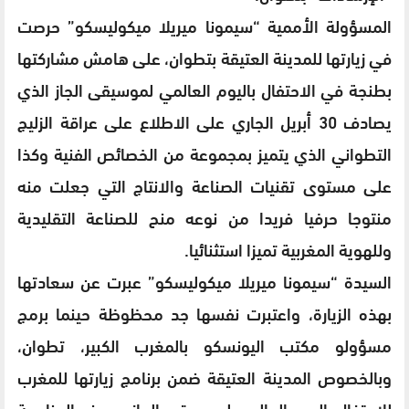
المسؤولة الأممية “سيمونا ميريلا ميكوليسكو” حرصت
في زيارتها للمدينة العتيقة بتطوان، على هامش مشاركتها
بطنجة في الاحتفال باليوم العالمي لموسيقى الجاز الذي
يصادف 30 أبريل الجاري على الاطلاع على عراقة الزليج
التطواني الذي يتميز بمجموعة من الخصائص الفنية وكذا
على مستوى تقنيات الصناعة والانتاج التي جعلت منه
منتوجا حرفيا فريدا من نوعه منح للصناعة التقليدية
وللهوية المغربية تميزا استثنائيا.
السيدة “سيمونا ميريلا ميكوليسكو” عبرت عن سعادتها
بهذه الزيارة، واعتبرت نفسها جد محظوظة حينما برمج
مسؤولو مكتب اليونسكو بالمغرب الكبير، تطوان،
وبالخصوص المدينة العتيقة ضمن برنامج زيارتها للمغرب
للاحتفال باليوم العالمي لموسيقى الجاز، وبهذه المناسبة