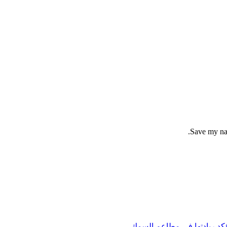
Save my nam
تؤكد ريادتها في مطاعم السمك