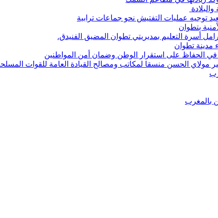
والبلادة
د توجيه عمليات التفتيش نحو جماعات ترابية
أمنية بتطوان
رامل أسرة التعليم بمديريتي تطوان المضيق الفنيدق.
 مدينة تطوان
ير مولاي الحسن منسقا لمكاتب ومصالح القيادة العامة للقوات المسلحة
رب
ين بالمغرب