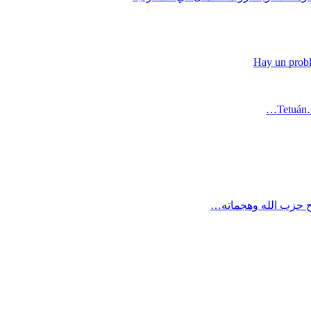
Hay un probl
Tetuán…