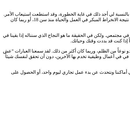
بالنسبة لي أجد ذلك في غاية الخطورة، وقد استطعت استيعاب الأمر.
أنا أعلم أن هناك وظائف والناس عليهم القيام بها. ومع ذلك، فقد تبددت حياتي كانسان راشد بسبب تغيير الوظائف بشكل متكرر. ربما كان هذا نتيجة الانخراط المبكر في العمل والحياة منذ سن 18، أو ربما كان
 مجتمعي. ولكن في الحقيقة ما هو النجاح الذي سنناله إذا بقينا في
ً إذا كنت قد بددت وقتك وحياتك.
وعاً من الظلم، وربما كان أكثر من ذلك. لقد سمعنا العبارات “عش
 في في أعمال وظيفية تخدم بها الآخرين، دون أن تحقق لنفسك شيئاً
ي أماكننا ونتحدث عن بدء عمل تجاري ليوم واحد، أو الحصول على