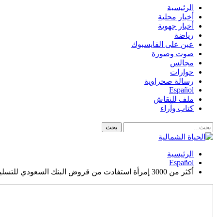
الرئيسية
أخبار محلية
أخبار جهوية
رياضة
عين على الفايسبوك
صوت وصورة
مجالس
حوارات
رسالة صحراوية
Español
ملف للنقاش
كتاب وآراء
الرئيسية
Español
أكثر من 3000 إمرأة استفادت من قروض البنك السعودي للتسليف في مشاريع ناشئة