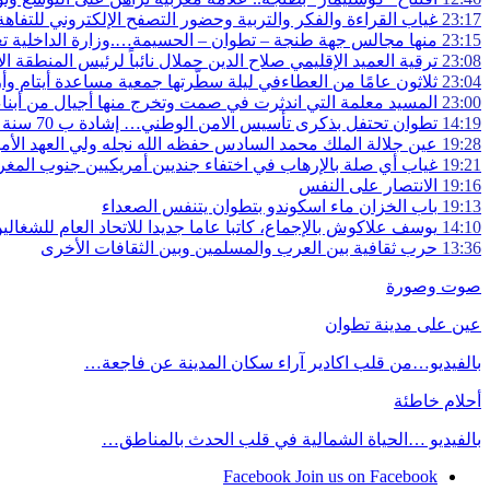
23:17
غياب القراءة والفكر والتربية وحضور التصفح الإلكتروني للتفاهة 
23:15
منها مجالس جهة طنجة – تطوان – الحسيمة….وزارة الداخلية تعي
23:08
ترقية العميد الإقليمي صلاح الدين حملال نائباً لرئيس المنطقة ال
23:04
ثلاثون عامًا من العطاءفي ليلة سطّرتها جمعية مساعدة أيتام وأ
23:00
المسيد معلمة التي اندثرت في صمت وتخرج منها أجيال من أبناء
14:19
تطوان تحتفل بذكرى تأسيس الامن الوطني… إشادة ب 70 سنة في الحفاظ على استقرار الوطن وضمان أمن المواطنين
19:28
عين جلالة الملك محمد السادس حفظه الله نجله ولي العهد الأم
19:21
غياب أي صلة بالإرهاب في اختفاء جنديين أمريكيين جنوب المغ
19:16
الانتصار على النفس
19:13
باب الخزان ماء اسكوندو بتطوان يتنفس الصعداء
14:10
يوسف علاكوش بالإجماع، كاتبا عاما جديدا للاتحاد العام للشغال
13:36
حرب ثقافية بين العرب والمسلمين وبين الثقافات الأخرى
صوت وصورة
عين على مدينة تطوان
بالفيديو…من قلب اكادير آراء سكان المدينة عن فاجعة…
أحلام خاطئة
بالفيديو …الحياة الشمالية في قلب الحدث بالمناطق…
Facebook
Join us on Facebook