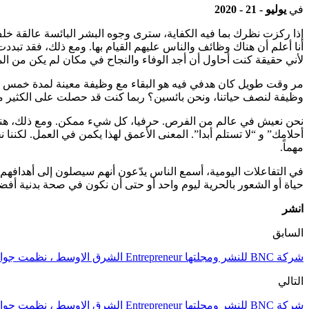
في
يوليو - 21 - 2020
إذا ركزت نظرك بما فيه الكفاية، سترى وجوه البشر البائسة عالقة خل
لأني حقيقة كنت أحاول أن أجد الوفاء والنجاح في مكان لم يكن من ا
مر وقت طويل كان هدفي فيه هو البقاء مع وظيفة معينة لمدة خمس سنوا
وظيفة لنصف حياتنا، ونحن بائسين؟ ربما كنت قد حصلت على الكثير من ال
نحن نعيش في عالم من الفرص. حرفيا، كل شيء ممكن. ومع ذلك، هناك 
أحلامك” و “لا تستلم أبدا”. المعنى الأعمق لهذا يكمن في العمل. لكن
مهماً.
في التفاعلات اليومية، أسمع الناس يدّعون أنهم سيصلون إلى أهدافهم 
حياة أو الشعور بالحرية ليوم واحد أو حتى أن نكون في صحة بدنية أفض
انشر
السابق
شركة BNC للنشر ومجلتها Entrepreneur الشرق الاوسط ، نظمت جوائزها السنوية لروّاد الأعمال في السعودية
التالي
شركة BNC للنشر ومجلتها Entrepreneur الشرق الاوسط ، نظمت جوائزها السنوية لروّاد الأعمال في السعودية