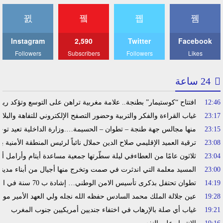
Instagram
2,590
Twitter
Facebook
Followers
Subscribers
Followers
Likes
24 ساعة
12:46
افتتاح “كوستيمار” بطنجة.. علامة مغربية تراهن على التوسع وتؤكد ري
23:17
غياب القراءة والفكر والتربية وحضور التصفح الإلكتروني للتفاهة والبلا
23:15
منها مجالس جهة طنجة – تطوان – الحسيمة….وزارة الداخلية تعيد توجي
23:08
ترقية العميد الإقليمي صلاح الدين حملال نائباً لرئيس المنطقة الأمنية ب
23:04
ثلاثون عامًا من العطاءفي ليلة سطّرتها جمعية مساعدة أيتام وأرامل أ
23:00
المسيد معلمة التي اندثرت في صمت وتخرج منها أجيال من أبناء مدين
14:19
تطوان تحتفل بذكرى تأسيس الامن الوطني… إشادة ب 70 سنة في الحفاظ على استقرار الوطن وضمان أمن المواطنين
19:28
عين جلالة الملك محمد السادس حفظه الله نجله ولي العهد الأمير مولا
19:21
غياب أي صلة بالإرهاب في اختفاء جنديين أمريكيين جنوب المغرب