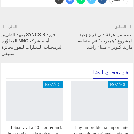
السابق
التالي
بدعم من غرفة دبي فرع جديد
فورد SYNC® 3 يمهد الطريق
لمشروع “همبرجه” في منطقة
أمام شركة NNG المطوّرة
مارينا كيوبز – ميناء راشد
لبرمجيات السيارات للفوز بجائزة
ستيفي
قد يعجبك ايضا
ESPAÑOL
ESPAÑOL
Tetuán… La 40ª conferencia
Hay un problema importante
de periodistas de ambas partes
conocido por el pensamiento