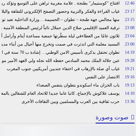
12:46
افتتاح “كوستيمار” بطنجة.. علامة مغربية تراهن على التوسع وتؤكد ري
23:17
غياب القراءة والفكر والتربية وحضور التصفح الإلكتروني للتفاهة والبلا
23:15
منها مجالس جهة طنجة – تطوان – الحسيمة….وزارة الداخلية تعيد توجي
23:08
ترقية العميد الإقليمي صلاح الدين حملال نائباً لرئيس المنطقة الأمنية ب
23:04
ثلاثون عامًا من العطاءفي ليلة سطّرتها جمعية مساعدة أيتام وأرامل أ
23:00
المسيد معلمة التي اندثرت في صمت وتخرج منها أجيال من أبناء مدين
14:19
تطوان تحتفل بذكرى تأسيس الامن الوطني… إشادة ب 70 سنة في الحفاظ على استقرار الوطن وضمان أمن المواطنين
19:28
عين جلالة الملك محمد السادس حفظه الله نجله ولي العهد الأمير مولا
19:21
غياب أي صلة بالإرهاب في اختفاء جنديين أمريكيين جنوب المغرب
19:16
الانتصار على النفس
19:13
باب الخزان ماء اسكوندو بتطوان يتنفس الصعداء
14:10
يوسف علاكوش بالإجماع، كاتبا عاما جديدا للاتحاد العام للشغالين بالمغ
13:36
حرب ثقافية بين العرب والمسلمين وبين الثقافات الأخرى
صوت وصورة