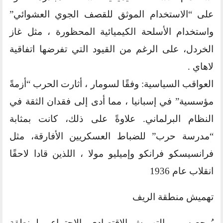
على “الاستخدام الموثق للقصف الجوي العشوائي”
واستخدام الأسلحة الكيميائية المحظورة ، مثل غاز
الخردل، على الرغم من القيود التي تفرضها اتفاقية
لاهاي .
العواقب السياسية: وفقًا لسومار ، أثارت الحرب “أزمةً
مؤسسية” في إسبانيا ، مما أدى إلى فقدان الثقة في
النظام البرلماني. علاوةً على ذلك، كانت بمثابة
“مدرسة حرب” للضباط العسكريين الأفارقة، مثل
فرانسيسكو فرانكو وإميليو مولا ، اللذين قادا لاحقًا
انقلاب عام 1936
تهميش منطقة الريف
يُرجع سومر التهميش الاقتصادي والاجتماعي لمنطقة