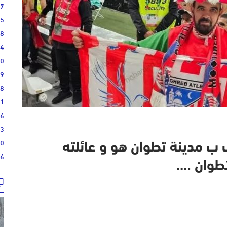
17
15
08
04
00
19
28
21
16
13
10
ب مدينة تطوان هو و عائلته
36
تطوان ….