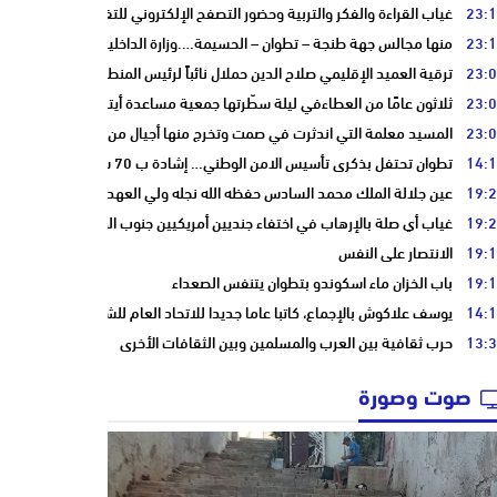
23:
غياب القراءة والفكر والتربية وحضور التصفح الإلكتروني للتفاهة والبلادة
23:
منها مجالس جهة طنجة – تطوان – الحسيمة….وزارة الداخلية تعيد توجيه عمليا
23:
ترقية العميد الإقليمي صلاح الدين حملال نائباً لرئيس المنطقة الأمنية بتطوان
23:
ثلاثون عامًا من العطاءفي ليلة سطّرتها جمعية مساعدة أيتام وأرامل أسرة الت
23:
المسيد معلمة التي اندثرت في صمت وتخرج منها أجيال من أبناء مدينة تطوان
14:
تطوان تحتفل بذكرى تأسيس الامن الوطني… إشادة ب 70 سنة في الحفاظ على استقرار الوطن وضمان أمن المواطنين
19:
عين جلالة الملك محمد السادس حفظه الله نجله ولي العهد الأمير مولاي الحس
19:
غياب أي صلة بالإرهاب في اختفاء جنديين أمريكيين جنوب المغرب
19:
الانتصار على النفس
19:
باب الخزان ماء اسكوندو بتطوان يتنفس الصعداء
14:
يوسف علاكوش بالإجماع، كاتبا عاما جديدا للاتحاد العام للشغالين بالمغرب
13:
حرب ثقافية بين العرب والمسلمين وبين الثقافات الأخرى
صوت وصورة