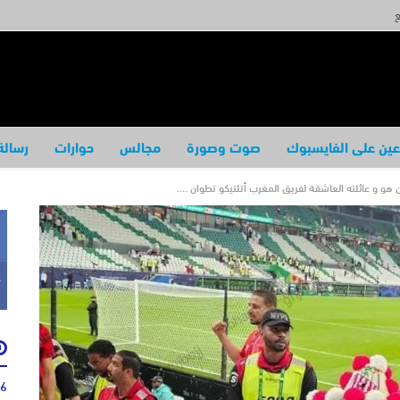
ع
عين على الفايسبوك
صوت وصورة
مجالس
حوارات
رسالة
و و عائلته العاشقة لفريق المغرب أتلتيكو تطوان ….
k
46