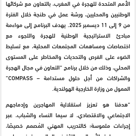
الأمم المتحدة للهجرة في المغرب، بالتعاون مع شركائها
الوطنيين والمحليين، ورشة عمل في طنجة خلال الفترة
من 9 إلى 11 ديسمبر 2025. يهدف البرنامج إلى مواءمة
مبادئ الاستراتيجية الوطنية للهجرة واللجوء مع
اختصاصات ومساهمات المجتمعات المحلية، مع تسليط
الضوء على الفرص والتحديات والمخاطر على المستوى
المحلي، وذلك من خلال برنامج “التعاون في مجال الهجرة
والشراكات من أجل حلول مستدامة – COMPASS”
الممول من وزارة الخارجية الهولندية.
“هدفنا هو تعزيز استقلالية المهاجرين وإدماجهم
الاجتماعي والاقتصادي، لا سيما النساء والشباب، عبر
إجراءات ملموسة؛ كالتدريب المهني المُصمم خصيصًا،
ودعم ريادة الأعمال، والتثقيف المالي، وتوفير برامج