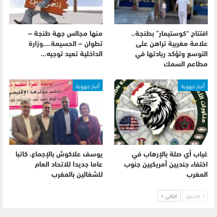
افتتاح “كوستيمار” بطنجة..
منها مجالس جهة طنجة –
علامة مغربية تراهن على
تطوان – الحسيمة….وزارة
التوسع وتؤكد ريادتها في
الداخلية تعيد توجيه…
مطاعم السمك
أخبار جهوية
أخبار جهوية
غياب أي صلة بالإرهاب في
يوسف علاكوش بالإجماع، كاتبا
اختفاء جنديين أمريكيين جنوب
عاما جديدا للاتحاد العام
المغرب
للشغالين بالمغرب
السابق
التالي