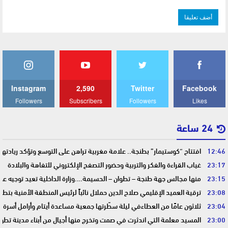
Instagram
2,590
Twitter
Facebook
Followers
Subscribers
Followers
Likes
24 ساعة
12:46
افتتاح “كوستيمار” بطنجة.. علامة مغربية تراهن على التوسع وتؤكد ريادت
23:17
غياب القراءة والفكر والتربية وحضور التصفح الإلكتروني للتفاهة والبلادة
23:15
منها مجالس جهة طنجة – تطوان – الحسيمة….وزارة الداخلية تعيد توجيه عمل
23:08
ترقية العميد الإقليمي صلاح الدين حملال نائباً لرئيس المنطقة الأمنية بتطو
23:04
ثلاثون عامًا من العطاءفي ليلة سطّرتها جمعية مساعدة أيتام وأرامل أسرة 
23:00
المسيد معلمة التي اندثرت في صمت وتخرج منها أجيال من أبناء مدينة تطوا