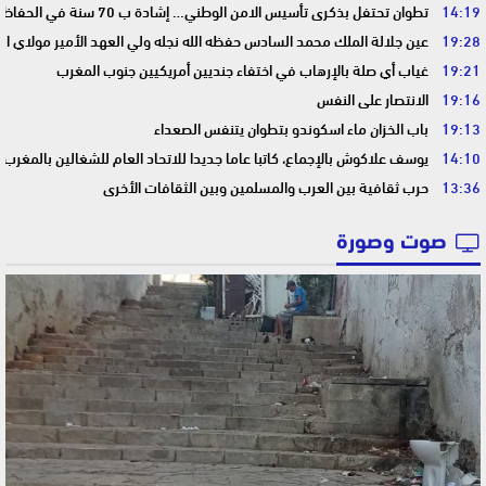
14:19
تطوان تحتفل بذكرى تأسيس الامن الوطني… إشادة ب 70 سنة في الحفاظ على استقرار الوطن وضمان أمن المواطنين
19:28
عين جلالة الملك محمد السادس حفظه الله نجله ولي العهد الأمير مولاي ا
19:21
غياب أي صلة بالإرهاب في اختفاء جنديين أمريكيين جنوب المغرب
19:16
الانتصار على النفس
19:13
باب الخزان ماء اسكوندو بتطوان يتنفس الصعداء
14:10
يوسف علاكوش بالإجماع، كاتبا عاما جديدا للاتحاد العام للشغالين بالمغرب
13:36
حرب ثقافية بين العرب والمسلمين وبين الثقافات الأخرى
صوت وصورة