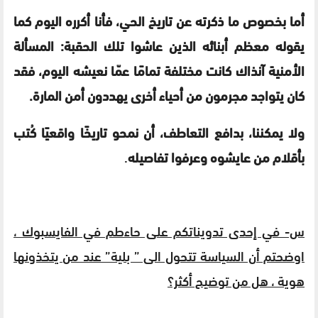
أما بخصوص ما ذكرته عن تاريخ الحي، فأنا أكرره اليوم كما
يقوله معظم أبنائه الذين عاشوا تلك الحقبة: المسألة
الأمنية آنذاك كانت مختلفة تمامًا عمّا نعيشه اليوم، فقد
كان يتواجد مجرمون من أحياء أخرى يهددون أمن المارة.
ولا يمكننا، بدافع التعاطف، أن نمحو تاريخًا واقعيًا كُتب
بأقلام من عايشوه وعرفوا تفاصيله
.
س- في إحدى تدويناتكم على حاءطم في الفايسبوك ،
اوضحتم أن السياسة تتحول الى ” بلية” عند من يتخذونها
هوية ، هل من توضيح أكثر؟