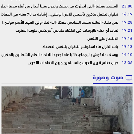
23:00
المسيد معلمة التي اندثرت في صمت وتخرج منها أجيال من أبناء مدينة تطوا
14:19
تطوان تحتفل بذكرى تأسيس الامن الوطني… إشادة ب 70 سنة في الحفاظ على استقرار الوطن وضمان أمن المواطنين
19:28
عين جلالة الملك محمد السادس حفظه الله نجله ولي العهد الأمير مولاي ا
19:21
غياب أي صلة بالإرهاب في اختفاء جنديين أمريكيين جنوب المغرب
19:16
الانتصار على النفس
19:13
باب الخزان ماء اسكوندو بتطوان يتنفس الصعداء
14:10
يوسف علاكوش بالإجماع، كاتبا عاما جديدا للاتحاد العام للشغالين بالمغرب
13:36
حرب ثقافية بين العرب والمسلمين وبين الثقافات الأخرى
صوت وصورة