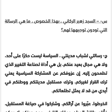
س- – السيد زهير الركاني ، بهذا الخصوص ، ما هي الرسالة
التي تودون توجيهها لهم؟
ج- رسالتي لشباب مدينتي ، السياسة ليست حكرًا على أحد،
ولا هي مجال بعيد عنكم، بل هي أداة لصناعة التغيير الذي
تطمحون إليه. إن عزوفكم عن المشاركة السياسية يعني
ترك القرار لغيركم، وترك مستقبل مدينتكم ووطنكم في
أيدي من قد لا يمثل تطلعاتكم.
انخرطوا، عبّروا عن آرائكم، وشاركوا في صياغة المستقبل،
فأنتم طاقة الوطن وعقله النابض، ومن دونكم لا يمكن