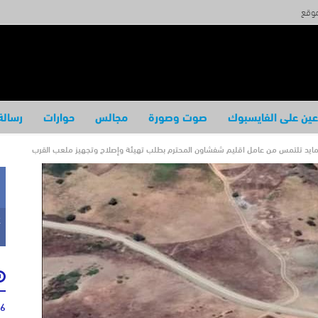
موقع
عين على الفايسبوك
صوت وصورة
مجالس
حوارات
رسالة
ايد تلتمس من عامل اقليم شفشاون المحترم بطلب تهيئة وإصلاح وتجهيز ملعب القرب
k
46