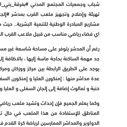
شباب وجمعيات المجتمع المدني #بفرقة_بني_ا
تهيئة وإصلاح وتجهيز ملعب القرب بمدشر #إلجا
مشاريع المبادرة الوطنية للتنمية البشرية.. ح
اي فضاء رياضي مناسب من قبيل ملاعب القرب الم
رغم أن المدشر يتوفر على مساحة شاسعة غير مس
جد مهمة الساكنة بحاجة ماسة إليها ، بالاظافة إ
يوجد على الطريق الرابطة بين مركز ووزكان ومركز
عدة مداشر منها : إمنكورن العليا و إمنكورن الس
خنبة و تمالوث إضافة إلى إلجان السفلى و العليا و
وكما يعلم الجميع فإن إحداث وتشيد ملعب رياضي 
المناطق للإستفادة من هذا الملعب في حال ته
الدواوير والمداشر الممارسين لرياضة كرة القدم 