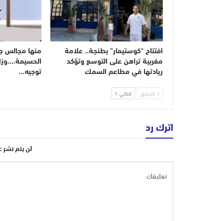
افتتاح “كوستيمار” بطنجة.. علامة
منها مجالس ج
مغربية تراهن على التوسع وتؤكد
الحسيمة….وزارة
ريادتها في مطاعم السمك
توجيه…
السابق
التالي
اترك رد
لن يتم نشر ع