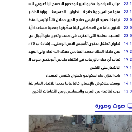
23:
غياب القراءة والفكر والتربية وحضور التصفح الإلكتروني للتفاهة والبلادة
23:
منها مجالس جهة طنجة – تطوان – الحسيمة….وزارة الداخلية تعيد توجيه عمليا
23:
ترقية العميد الإقليمي صلاح الدين حملال نائباً لرئيس المنطقة الأمنية بتطوان
23:
ثلاثون عامًا من العطاءفي ليلة سطّرتها جمعية مساعدة أيتام وأرامل أسرة الت
23:
المسيد معلمة التي اندثرت في صمت وتخرج منها أجيال من أبناء مدينة تطوان
14:
تطوان تحتفل بذكرى تأسيس الامن الوطني… إشادة ب 70 سنة في الحفاظ على استقرار الوطن وضمان أمن المواطنين
19:
عين جلالة الملك محمد السادس حفظه الله نجله ولي العهد الأمير مولاي الحس
19:
غياب أي صلة بالإرهاب في اختفاء جنديين أمريكيين جنوب المغرب
19:
الانتصار على النفس
19:
باب الخزان ماء اسكوندو بتطوان يتنفس الصعداء
14:
يوسف علاكوش بالإجماع، كاتبا عاما جديدا للاتحاد العام للشغالين بالمغرب
13:
حرب ثقافية بين العرب والمسلمين وبين الثقافات الأخرى
صوت وصورة