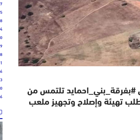
17
15
08
04
00
19
28
21
16
13
10
 #بفرقة_بني_احمايد تلتمس من
36
لب تهيئة وإصلاح وتجهيز ملعب