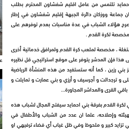
حمايد تلتمس من عامل اقليم شفشاون المحترم بطلب
ن جماعة ووزكان دائرة الجبهة إقليم شفشاون في إطار
يث صرح هؤلاء الشباب في عدة مناسبات بعدم توفرهم على
خصصة لكرة القدم .
تغلة ، مخصصة لملعب كرة القدم ولمرافق خدماتية أخرى
لى هذا فإن المدشر يتوفر على موقع استراتيجي قل نظيره
عي
 بني رزين ، كما أنه ستستفيد من هذه المنشأة الرياضية
فلى و ترجدالت و أجرسيف و أرزي و بني عمارت و تمايلت و
 باقي القرى والمداشر المجاورة…
لكرة القدم بفرقة بني احمايد سيفتح المجال لشباب هذه
يئته وإصلاحه، علما ان عدد من الشباب والأطفال في
في تزايد كبير و ملحوظ وفي ظل غياب أي فضاء ترفيهي او