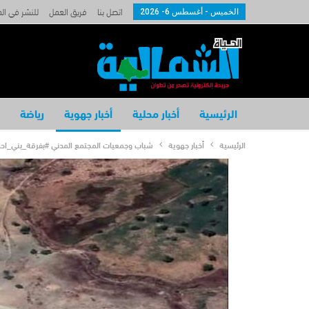
اتصل بنا
فريق العمل
للنشر في ال
الخميس - أغسطس 6- 2026
الرئيسية
أخبار محلية
أخبار جهوية
رياضة
الرئيسية
أخبار جهوية
شباب وجمعيات المجتمع المدني #بفرقة_بني_احم