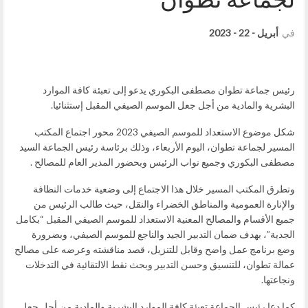
في
أبريل - 22 - 2023
رئيس جماعة تطوان مصطفى البكوري يدعو إلى تعبئة كافة الموارد
البشرية والمادية من أجل جعل الموسم الصيفي المقبل إستثنائيا.
شكل موضوع الاستعداد للموسم الصيفي 2023 محور اجتماع المكتب
المسير لجماعة تطوان، اليوم الأربعاء، وذلك برئاسة رئيس الجماعة السيد
مصطفى البكوري وجميع نواب الرئيس وبحضور المدير العام للمصالح .
وتطرق المكتب المسير خلال هذا الاجتماع إلى وضعية خدمات النظافة
والإنارة العمومية والمناطق الخضراء والنقل، حيث طالب الرئيس من
جميع الأقسام والمصالح المعنية الاستعداد للموسم الصيفي المقبل “بكامل
الجدية”، بهدف ضمان التدبير الجيد والناجع للموسم الصيفي، وبضرورة
وضع برنامج عمل واضح وقابل للتنزيل، قصد مناقشته وعرضه على مصالح
عمالة تطوان، للتنسيق وحسن التدبير وبحث نقط الالتقائية في التدخلات
ونجاعتها.
كما دعا رئيس الجماعة تعبئة كافة الموارد البشرية والمادية من أجل جعل