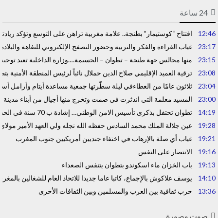
24 ساعة
12:46
افتتاح “كوستيمار” بطنجة.. علامة مغربية تراهن على التوسع وتؤكد رياد
23:17
غياب القراءة والفكر والتربية وحضور التصفح الإلكتروني للتفاهة والبلادة
23:15
منها مجالس جهة طنجة – تطوان – الحسيمة….وزارة الداخلية تعيد توجيه 
23:08
ترقية العميد الإقليمي صلاح الدين حملال نائباً لرئيس المنطقة الأمنية بتط
23:04
ثلاثون عامًا من العطاءفي ليلة سطّرتها جمعية مساعدة أيتام وأرامل أسر
23:00
المسيد معلمة التي اندثرت في صمت وتخرج منها أجيال من أبناء مدينة 
14:19
تطوان تحتفل بذكرى تأسيس الامن الوطني… إشادة ب 70 سنة في الحفاظ على استقرار الوطن وضمان أمن المواطنين
19:28
عين جلالة الملك محمد السادس حفظه الله نجله ولي العهد الأمير مولاي
19:21
غياب أي صلة بالإرهاب في اختفاء جنديين أمريكيين جنوب المغرب
19:16
الانتصار على النفس
19:13
باب الخزان ماء اسكوندو بتطوان يتنفس الصعداء
14:10
يوسف علاكوش بالإجماع، كاتبا عاما جديدا للاتحاد العام للشغالين بالمغر
13:36
حرب ثقافية بين العرب والمسلمين وبين الثقافات الأخرى
صوت وصورة