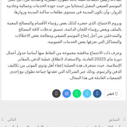
الموسم الصيفي المقبل إستثنائيا من حيث جودة الخدمات وجمالية وجادبية
للزوار، وأن تكون المدينة في مستوى تطلعات ساكنة المدينة وزوارها.
ويروم الاجتماع، الذي حضره كذلك بعض رؤساء الأقسام والمصالح المعنية
بالملف وبعض رؤساء اللجان الدائمة، تنسيق تدخلات كافة المصالح
والمتدخلين من أجل إنجاح الموسم الصيفي ومعالجة بعض الاختلالات
والمشاكل التي تعرفها بعض الخدمات العمومية.
وعرف ذات الاجتماع مناقشة مجموعة من النقاط منها أساسا جدول أعمال
دورة ماي 20223 العادية، والاستعداد لانطلاق عملية الدفن بالمقابر
الإسلامية، حيث ستعرف هذه العملية إعفاء أهل وذوي الموتى من تكاليف
الدفن والرسوم، وذلك عبر الشراكة التي عقدتها جماعة تطوان مع إحدى
الجمعيات العاملة في هذا المجال.
انشر
السابق
التالي
مجلس اقليم تطوان يعقد دورة
منصف الطوب نائب برلماني عن