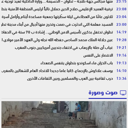
23:15
منها مجالس جهة طنجة – تطوان – الحسيمة….وزارة الداخلية تعيد توجيه عمل
23:08
ترقية العميد الإقليمي صلاح الدين حملال نائباً لرئيس المنطقة الأمنية بتطو
23:04
ثلاثون عامًا من العطاءفي ليلة سطّرتها جمعية مساعدة أيتام وأرامل أسرة 
23:00
المسيد معلمة التي اندثرت في صمت وتخرج منها أجيال من أبناء مدينة تطوا
14:19
تطوان تحتفل بذكرى تأسيس الامن الوطني… إشادة ب 70 سنة في الحفاظ على استقرار الوطن وضمان أمن المواطنين
19:28
عين جلالة الملك محمد السادس حفظه الله نجله ولي العهد الأمير مولاي ا
19:21
غياب أي صلة بالإرهاب في اختفاء جنديين أمريكيين جنوب المغرب
19:16
الانتصار على النفس
19:13
باب الخزان ماء اسكوندو بتطوان يتنفس الصعداء
14:10
يوسف علاكوش بالإجماع، كاتبا عاما جديدا للاتحاد العام للشغالين بالمغرب
13:36
حرب ثقافية بين العرب والمسلمين وبين الثقافات الأخرى
صوت وصورة