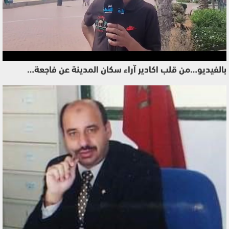
بالفيديو…من قلب اكادير آراء سكان المدينة عن فاجعة…