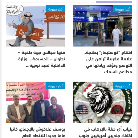
أخبار جهوية
أخبار جهوية
افتتاح “كوستيمار” بطنجة..
منها مجالس جهة طنجة –
علامة مغربية تراهن على
تطوان – الحسيمة….وزارة
التوسع وتؤكد ريادتها في
الداخلية تعيد توجيه…
مطاعم السمك
أخبار جهوية
أخبار جهوية
غياب أي صلة بالإرهاب في
يوسف علاكوش بالإجماع، كاتبا
اختفاء جنديين أمريكيين جنوب
عاما جديدا للاتحاد العام