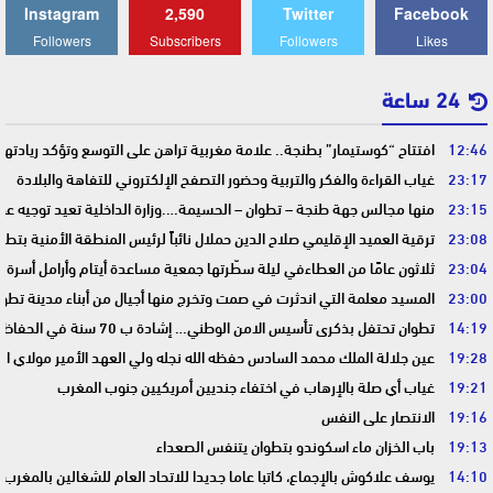
Instagram
2,590
Twitter
Facebook
Followers
Subscribers
Followers
Likes
24 ساعة
12:46
افتتاح “كوستيمار” بطنجة.. علامة مغربية تراهن على التوسع وتؤكد ريادت
23:17
غياب القراءة والفكر والتربية وحضور التصفح الإلكتروني للتفاهة والبلادة
23:15
منها مجالس جهة طنجة – تطوان – الحسيمة….وزارة الداخلية تعيد توجيه عمل
23:08
ترقية العميد الإقليمي صلاح الدين حملال نائباً لرئيس المنطقة الأمنية بتطو
23:04
ثلاثون عامًا من العطاءفي ليلة سطّرتها جمعية مساعدة أيتام وأرامل أسرة 
23:00
المسيد معلمة التي اندثرت في صمت وتخرج منها أجيال من أبناء مدينة تطوا
14:19
تطوان تحتفل بذكرى تأسيس الامن الوطني… إشادة ب 70 سنة في الحفاظ على استقرار الوطن وضمان أمن المواطنين
19:28
عين جلالة الملك محمد السادس حفظه الله نجله ولي العهد الأمير مولاي ا
19:21
غياب أي صلة بالإرهاب في اختفاء جنديين أمريكيين جنوب المغرب
19:16
الانتصار على النفس
19:13
باب الخزان ماء اسكوندو بتطوان يتنفس الصعداء
14:10
يوسف علاكوش بالإجماع، كاتبا عاما جديدا للاتحاد العام للشغالين بالمغرب