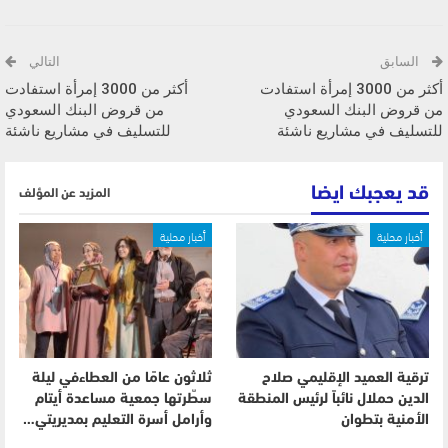
السابق
التالي
أكثر من 3000 إمرأة استفادت
أكثر من 3000 إمرأة استفادت
من قروض البنك السعودي
من قروض البنك السعودي
للتسليف في مشاريع ناشئة
للتسليف في مشاريع ناشئة
قد يعجبك ايضا
المزيد عن المؤلف
أخبار محلية
أخبار محلية
ترقية العميد الإقليمي صلاح
ثلاثون عامًا من العطاءفي ليلة
الدين حملال نائباً لرئيس المنطقة
سطّرتها جمعية مساعدة أيتام
الأمنية بتطوان
وأرامل أسرة التعليم بمديريتي…