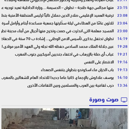
23:15
منها مجالس جهة طنجة – تطوان – الحسيمة….وزارة الداخلية تعيد توجيه عمل
23:08
ترقية العميد الإقليمي صلاح الدين حملال نائباً لرئيس المنطقة الأمنية بتطو
23:04
ثلاثون عامًا من العطاءفي ليلة سطّرتها جمعية مساعدة أيتام وأرامل أسرة 
23:00
المسيد معلمة التي اندثرت في صمت وتخرج منها أجيال من أبناء مدينة تطوا
14:19
تطوان تحتفل بذكرى تأسيس الامن الوطني… إشادة ب 70 سنة في الحفاظ على استقرار الوطن وضمان أمن المواطنين
19:28
عين جلالة الملك محمد السادس حفظه الله نجله ولي العهد الأمير مولاي ا
19:21
غياب أي صلة بالإرهاب في اختفاء جنديين أمريكيين جنوب المغرب
19:16
الانتصار على النفس
19:13
باب الخزان ماء اسكوندو بتطوان يتنفس الصعداء
14:10
يوسف علاكوش بالإجماع، كاتبا عاما جديدا للاتحاد العام للشغالين بالمغرب
13:36
حرب ثقافية بين العرب والمسلمين وبين الثقافات الأخرى
صوت وصورة