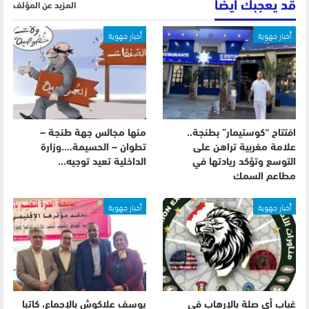
قد يعجبك ايضا
المزيد عن المؤلف
أخبار جهوية
أخبار جهوية
افتتاح “كوستيمار” بطنجة..
منها مجالس جهة طنجة –
علامة مغربية تراهن على
تطوان – الحسيمة….وزارة
التوسع وتؤكد ريادتها في
الداخلية تعيد توجيه…
مطاعم السمك
أخبار جهوية
أخبار جهوية
غياب أي صلة بالإرهاب في
يوسف علاكوش بالإجماع، كاتبا