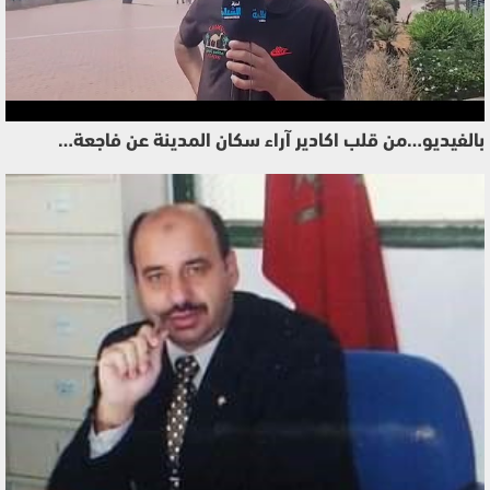
بالفيديو…من قلب اكادير آراء سكان المدينة عن فاجعة…