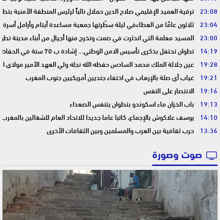
23:08
ترقية العميد الإقليمي صلاح الدين حملال نائباً لرئيس المنطقة الأمنية بتطو
23:04
ثلاثون عامًا من العطاءفي ليلة سطّرتها جمعية مساعدة أيتام وأرامل أسرة 
23:00
المسيد معلمة التي اندثرت في صمت وتخرج منها أجيال من أبناء مدينة تطوا
14:19
تطوان تحتفل بذكرى تأسيس الامن الوطني… إشادة ب 70 سنة في الحفاظ على استقرار الوطن وضمان أمن المواطنين
19:28
عين جلالة الملك محمد السادس حفظه الله نجله ولي العهد الأمير مولاي ا
19:21
غياب أي صلة بالإرهاب في اختفاء جنديين أمريكيين جنوب المغرب
19:16
الانتصار على النفس
19:13
باب الخزان ماء اسكوندو بتطوان يتنفس الصعداء
14:10
يوسف علاكوش بالإجماع، كاتبا عاما جديدا للاتحاد العام للشغالين بالمغرب
13:36
حرب ثقافية بين العرب والمسلمين وبين الثقافات الأخرى
صوت وصورة