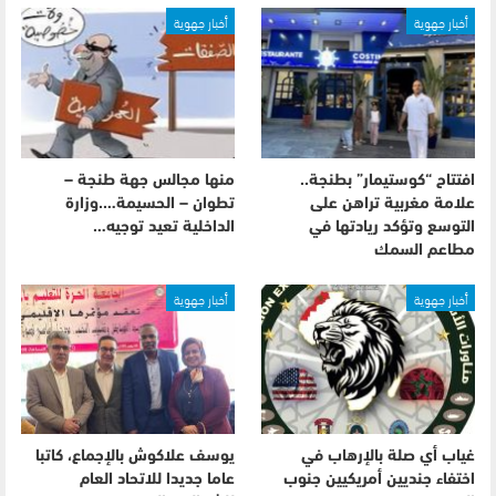
أخبار جهوية
أخبار جهوية
افتتاح “كوستيمار” بطنجة..
منها مجالس جهة طنجة –
علامة مغربية تراهن على
تطوان – الحسيمة….وزارة
التوسع وتؤكد ريادتها في
الداخلية تعيد توجيه…
مطاعم السمك
أخبار جهوية
أخبار جهوية
غياب أي صلة بالإرهاب في
يوسف علاكوش بالإجماع، كاتبا
اختفاء جنديين أمريكيين جنوب
عاما جديدا للاتحاد العام