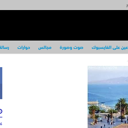
ع
عين على الفايسبوك
صوت وصورة
مجالس
حوارات
رسالة
k
46