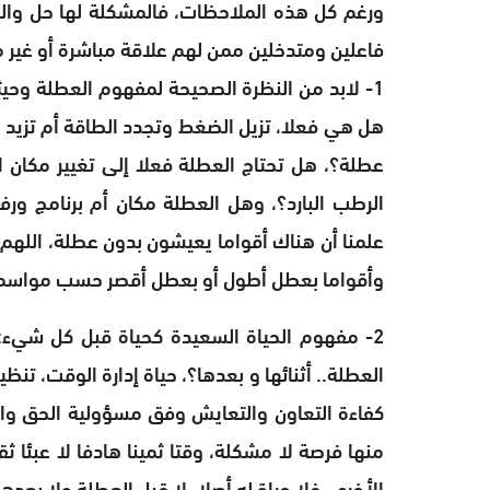
ورغم كل هذه الملاحظات، فالمشكلة لها حل والمع
فاعلين ومتدخلين ممن لهم علاقة مباشرة أو غير 
1- لابد من النظرة الصحيحة لمفهوم العطلة وحي
هل هي فعلا، تزيل الضغط وتجدد الطاقة أم تزيد ا
عطلة؟، هل تحتاج العطلة فعلا إلى تغيير مكان ا
الرطب البارد؟، وهل العطلة مكان أم برنامج ور
علمنا أن هناك أقواما يعيشون بدون عطلة، اللهم م
وأقواما بعطل أطول أو بعطل أقصر حسب مواسم ال
2- مفهوم الحياة السعيدة كحياة قبل كل شيء
العطلة.. أثنائها و بعدها؟، حياة إدارة الوقت، تنظ
كفاءة التعاون والتعايش وفق مسؤولية الحق وال
منها فرصة لا مشكلة، وقتا ثمينا هادفا لا عبئا ث
الأخرى، فلا حياة له أصلا، لا قبل العطلة ولا بعد