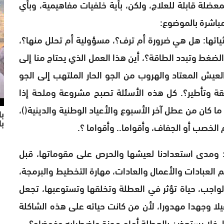
ضلة قابلة للعلاج، ولكن، بأية خلفيات مفاهيمية، وبأي
مباشرة بالموضوع:
ثياتها: هل هي ضرورة أم ترف؟، مسؤولية أم تحلل منها؟،
لضغط وتبدد الطاقة؟، أين هذا العمل الذي يحتاج منا إلى
لعيش المعتاد والهروب من الجو الحار الملتهب إلى الجو
فقة وتأطير؟. كل هذه الأسئلة تصبح مشروعة وملحة إذا
ا كان من عطل آخر الأسبوع والأعياد الوطنية والدينية()،
با
خصب أو الجفاف، وأقواما.. وأقواما ؟.
ب
: ومدى استعدادنا لعيشها والحرص على مقوماتها، قبل
يم العبادات والأعمال والعادات، مهارة التخطيط والبرمجة،
واجب، حياة تؤثر في العطلة وتخلقها وتستوعبها، تجعل
قيلا وجهدا مهدورا، لأن من كانت حياته على هذه الشاكلة
ها، فلا يستعذرن بالعطلة أمام عجزة واضطرابه وفوضاه؟.