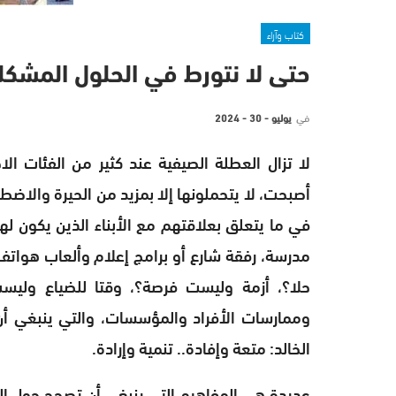
كتاب وآراء
حتى لا نتورط في الحلول المشكل
في
يوليو - 30 - 2024
لا تزال العطلة الصيفية عند كثير من الفئات ا
أصبحت، لا يتحملونها إلا بمزيد من الحيرة والاضط
في ما يتعلق بعلاقتهم مع الأبناء الذين يكون لهم
مدرسة، رفقة شارع أو برامج إعلام وألعاب هوات
حلا؟، أزمة وليست فرصة؟، وقتا للضياع وليست
وممارسات الأفراد والمؤسسات، والتي ينبغي أن
الخالد: متعة وإفادة.. تنمية وإرادة.
عديدة هي المفاهيم التي ينبغي أن تصحح حول الع