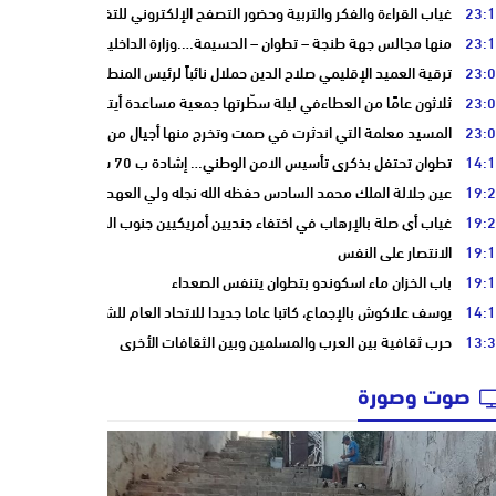
23:
غياب القراءة والفكر والتربية وحضور التصفح الإلكتروني للتفاهة والبلادة
23:
منها مجالس جهة طنجة – تطوان – الحسيمة….وزارة الداخلية تعيد توجيه عمليا
23:
ترقية العميد الإقليمي صلاح الدين حملال نائباً لرئيس المنطقة الأمنية بتطوان
23:
ثلاثون عامًا من العطاءفي ليلة سطّرتها جمعية مساعدة أيتام وأرامل أسرة الت
23:
المسيد معلمة التي اندثرت في صمت وتخرج منها أجيال من أبناء مدينة تطوان
14:
تطوان تحتفل بذكرى تأسيس الامن الوطني… إشادة ب 70 سنة في الحفاظ على استقرار الوطن وضمان أمن المواطنين
19:
عين جلالة الملك محمد السادس حفظه الله نجله ولي العهد الأمير مولاي الحس
19:
غياب أي صلة بالإرهاب في اختفاء جنديين أمريكيين جنوب المغرب
19:
الانتصار على النفس
19:
باب الخزان ماء اسكوندو بتطوان يتنفس الصعداء
14:
يوسف علاكوش بالإجماع، كاتبا عاما جديدا للاتحاد العام للشغالين بالمغرب
13:
حرب ثقافية بين العرب والمسلمين وبين الثقافات الأخرى
صوت وصورة