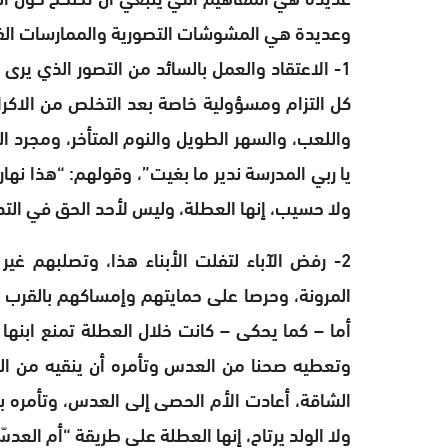
وعديدة هي المشوشات التصورية والممارسات الفعل
1- الاعتقاد والعمل بالسائد من التصور الذي ير
كل التزام ومسؤولية خاصة بعد التخلص من الاكرا
واللعب، والسهر الطويل والنوم المتأخر، ومجرد ا
يا ربي المدرسة ندير ما بغيت”، وقولهم: “هذا نهار
ولا حسيب، إنها العطلة، وليس لأحد الحق في التدخ
2- رفض الآباء لتفلت الأبناء هذا، وتصلبهم غي
المرونة، وحرصا على حمايتهم وإمساكهم بالقرب م
أما – كما يحكى – كانت خلال العطلة تمنع ابنها
وتعطيه صحنا من العدس وتأمره أن ينقيه من ال
الشاقة، أعادت الأم الحصى إلى العدس، وتأمره بإ
ولا الولد يرتاح، إنها العطلة على طريقة “أم العدس