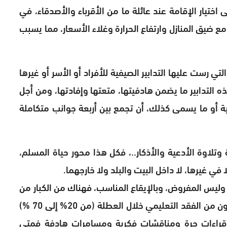
 اختيار الإقامة عند عائلة ما من الأقرباء والأصدقاء، في
مع ضيق المنازل وارتفاع الحرارة وغلاء الأسعار، مما يسبب
تي رست عليها التدابير الصيفية للأفراد أو الأسر أو غيرها
التدابير ما يضمن هادفيتها، متعتها وإفادتها، ومن أجل
ية أو ما يسمى كذلك، أن تجمع بين أربعة جوانب متكاملة
ة وتلاوة الأدعية والأذكار..، فكل هذا محور حياة المسلم،
ي غيرها، لا داخل البيت والبلد ولا خارجهما.
 وليس المفروض، وبالإيقاع المناسب، فهناك من الكبار من
تتراكم عليه الكتب والبحوث، ومن الصغار من يعانون من الفقد التعليمي خلال العطلة (من 20% إلى 70 %)
 قراءات حرة ومناقشات فكرية ومسامرات هادفة فمتى