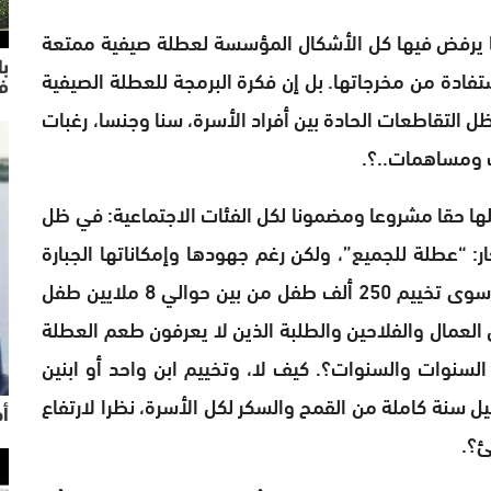
بما يرفض فيها كل الأشكال المؤسسة لعطلة صيفية ممتعة
با
فادة من مخرجاتها. بل إن فكرة البرمجة للعطلة الصيفية
ف
 التقاطعات الحادة بين أفراد الأسرة، سنا وجنسا، رغبات
ف ومساهمات..؟.
لها حقا مشروعا ومضمونا لكل الفئات الاجتماعية: في ظل
: “عطلة للجميع”، ولكن رغم جهودها وإمكاناتها الجبارة
في المجال فهي لا تستطيع بشكل من الأشكال، سوى تخييم 250 ألف طفل من بين حوالي 8 ملايين طفل
اهيك عن ملايين العمال والفلاحين والطلبة الذين لا يعرفون طعم العطلة
 السنوات والسنوات؟. كيف لا، وتخييم ابن واحد أو ابنين
يل سنة كاملة من القمح والسكر لكل الأسرة، نظرا لارتفاع
أح
ئ؟.