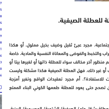
17
15
08
ة للعطلة الصيفية.
04
00
19
28
لاجتماعية، مجرد عبئ ثقيل وضيف بخيل مملول، أو هكذا
21
راب والتخبط والفوضى والمعاناة النفسية والمادية، خاصة
16
 منظور آخر مخالف سواء للعطلة ذاتها أو لغيرها بيتا أو
13
10
ف أو غير ذلك. فهل العطلة الصيفية هكذا مشكلة وليست
36
 للاستفادة؟، أم مجرد تعقيدات الواقع وتغير أمزجة
 تصحح حتى يعود للعطلة طعمها الكوني البناء الممتع
طلة بشكل عام/ الصيفية/ الشتوية/ الموسمية/ البينية،