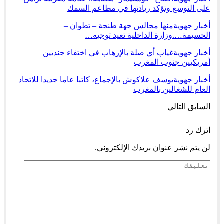
على التوسع وتؤكد ريادتها في مطاعم السمك
أخبار جهوية
منها مجالس جهة طنجة – تطوان –
الحسيمة….وزارة الداخلية تعيد توجيه…
أخبار جهوية
غياب أي صلة بالإرهاب في اختفاء جنديين
أمريكيين جنوب المغرب
أخبار جهوية
يوسف علاكوش بالإجماع، كاتبا عاما جديدا للاتحاد
العام للشغالين بالمغرب
السابق
التالي
اترك رد
لن يتم نشر عنوان بريدك الإلكتروني.