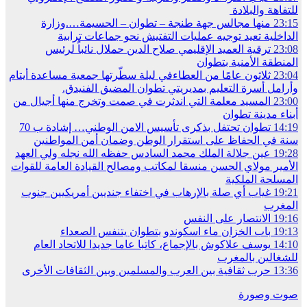
للتفاهة والبلادة
23:15
منها مجالس جهة طنجة – تطوان – الحسيمة….وزارة
الداخلية تعيد توجيه عمليات التفتيش نحو جماعات ترابية
23:08
ترقية العميد الإقليمي صلاح الدين حملال نائباً لرئيس
المنطقة الأمنية بتطوان
23:04
ثلاثون عامًا من العطاءفي ليلة سطّرتها جمعية مساعدة أيتام
وأرامل أسرة التعليم بمديريتي تطوان المضيق الفنيدق.
23:00
المسيد معلمة التي اندثرت في صمت وتخرج منها أجيال من
أبناء مدينة تطوان
14:19
تطوان تحتفل بذكرى تأسيس الامن الوطني… إشادة ب 70
سنة في الحفاظ على استقرار الوطن وضمان أمن المواطنين
19:28
عين جلالة الملك محمد السادس حفظه الله نجله ولي العهد
الأمير مولاي الحسن منسقا لمكاتب ومصالح القيادة العامة للقوات
المسلحة الملكية
19:21
غياب أي صلة بالإرهاب في اختفاء جنديين أمريكيين جنوب
المغرب
19:16
الانتصار على النفس
19:13
باب الخزان ماء اسكوندو بتطوان يتنفس الصعداء
14:10
يوسف علاكوش بالإجماع، كاتبا عاما جديدا للاتحاد العام
للشغالين بالمغرب
13:36
حرب ثقافية بين العرب والمسلمين وبين الثقافات الأخرى
صوت وصورة