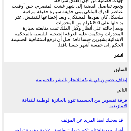
جهات قضائية من أجل إطلاق سراحه.
وتعود تفاصيل القضية إلى شهر غشت المنصرم، حين أوقفت
عناصر الدرك الملكي ببني حذيفة سيارة خفيفة مرقمة
ببلجيكا، كان يقودها المشتكي، وبعد إخضاعها للتفتيش، عثر
بداخلها على 800 غرام من المخدرات
وبعد إحالته على أنظار وكيل الملك تمت متابعته بحيازة
المخدرات وحكمت عليه الغرفة الجنحية التلبسية بالمحكمة
الابتدائية بشهرين حبسا نافذا قبل أن ترفع استئنافية الحسيمة
الحكم إلى خمسة أشهر حبسا نافذا.
انشر
السابق
إيقاف عضوين في شبكة للاتجار بالبشر بالحسيمة
التالي
فرقة ثفسوين من الحسيمة تتوج بالجائزة الوطنية للثقافة
الامازيغية
قد يعجبك ايضا
المزيد عن المؤلف
أخبار جهوية
افتتاح “كوستيمار” بطنجة.. علامة مغربية تراهن