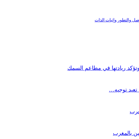
اصل والتطور وإثبات الذات
وتؤكد ريادتها في مطاعم السمك
تعيد توجيه…
غرب
لين بالمغرب