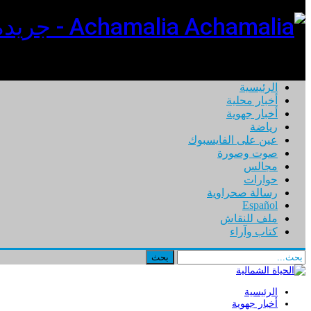
Achamalia - جريدة ورقية إلكترونية تهتم بأخبار المغرب
الرئيسية
أخبار محلية
أخبار جهوية
رياضة
عين على الفايسبوك
صوت وصورة
مجالس
حوارات
رسالة صحراوية
Español
ملف للنقاش
كتاب وآراء
الرئيسية
أخبار جهوية