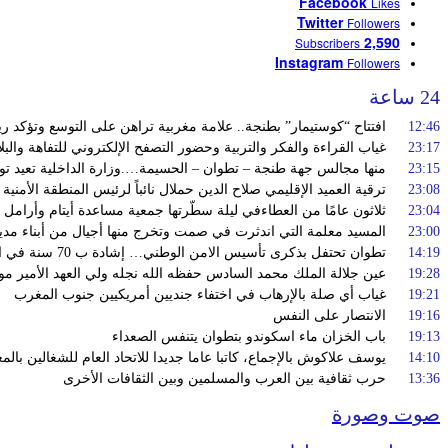
Facebook
Likes
Twitter
Followers
2,590
Subscribers
Instagram
Followers
24 ساعة
12:46
افتتاح “كوستيمار” بطنجة.. علامة مغربية تراهن على التوسع وتؤكد 
23:17
غياب القراءة والفكر والتربية وحضور التصفح الإلكتروني للتفاهة والبل
23:15
منها مجالس جهة طنجة – تطوان – الحسيمة….وزارة الداخلية تعيد توج
23:08
ترقية العميد الإقليمي صلاح الدين حملال نائباً لرئيس المنطقة الأمنية
23:04
ثلاثون عامًا من العطاءفي ليلة سطّرتها جمعية مساعدة أيتام وأرامل 
23:00
المسيد معلمة التي اندثرت في صمت وتخرج منها أجيال من أبناء مدي
14:19
تطوان تحتفل بذكرى تأسيس الامن الوطني… إشادة ب 70 سنة في الحفاظ على استقرار الوطن وضمان أمن المواطنين
19:28
عين جلالة الملك محمد السادس حفظه الله نجله ولي العهد الأمير مو
19:21
غياب أي صلة بالإرهاب في اختفاء جنديين أمريكيين جنوب المغرب
19:16
الانتصار على النفس
19:13
باب الخزان ماء اسكوندو بتطوان يتنفس الصعداء
14:10
يوسف علاكوش بالإجماع، كاتبا عاما جديدا للاتحاد العام للشغالين بال
13:36
حرب ثقافية بين العرب والمسلمين وبين الثقافات الأخرى
صوت وصورة