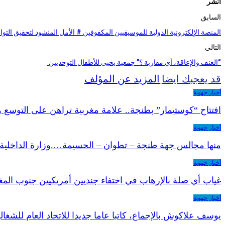
انشر
السابق
المنصة الإلكترونية الدولية للموسيقيين المكفوفين # الأمل المنشود لتحقيق التو
التالي
“العنف والإعاقة، أي مقاربة ؟” جمعية يحيى للأطفال التوحديين
قد يعجبك ايضا
المزيد عن المؤلف
أخبار جهوية
افتتاح “كوستيمار” بطنجة.. علامة مغربية تراهن على التوسع 
أخبار جهوية
منها مجالس جهة طنجة – تطوان – الحسيمة….وزارة الداخلية 
أخبار جهوية
غياب أي صلة بالإرهاب في اختفاء جنديين أمريكيين جنوب الم
أخبار جهوية
يوسف علاكوش بالإجماع، كاتبا عاما جديدا للاتحاد العام للشغا