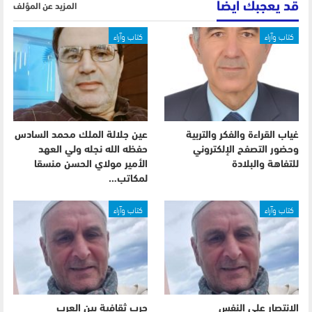
قد يعجبك ايضا
المزيد عن المؤلف
كتاب وآراء
كتاب وآراء
غياب القراءة والفكر والتربية
عين جلالة الملك محمد السادس
وحضور التصفح الإلكتروني
حفظه الله نجله ولي العهد
للتفاهة والبلادة
الأمير مولاي الحسن منسقا
لمكاتب…
كتاب وآراء
كتاب وآراء
الانتصار على النفس
حرب ثقافية بين العرب