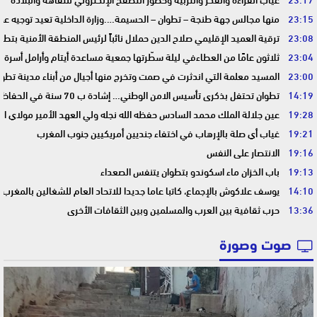
23:15
منها مجالس جهة طنجة – تطوان – الحسيمة….وزارة الداخلية تعيد توجيه عمل
23:08
ترقية العميد الإقليمي صلاح الدين حملال نائباً لرئيس المنطقة الأمنية بتطو
23:04
ثلاثون عامًا من العطاءفي ليلة سطّرتها جمعية مساعدة أيتام وأرامل أسرة 
23:00
المسيد معلمة التي اندثرت في صمت وتخرج منها أجيال من أبناء مدينة تطوا
14:19
تطوان تحتفل بذكرى تأسيس الامن الوطني… إشادة ب 70 سنة في الحفاظ على استقرار الوطن وضمان أمن المواطنين
19:28
عين جلالة الملك محمد السادس حفظه الله نجله ولي العهد الأمير مولاي ا
19:21
غياب أي صلة بالإرهاب في اختفاء جنديين أمريكيين جنوب المغرب
19:16
الانتصار على النفس
19:13
باب الخزان ماء اسكوندو بتطوان يتنفس الصعداء
14:10
يوسف علاكوش بالإجماع، كاتبا عاما جديدا للاتحاد العام للشغالين بالمغرب
13:36
حرب ثقافية بين العرب والمسلمين وبين الثقافات الأخرى
صوت وصورة