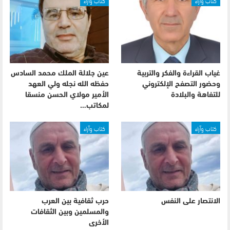
كتاب وآراء
كتاب وآراء
غياب القراءة والفكر والتربية
عين جلالة الملك محمد السادس
وحضور التصفح الإلكتروني
حفظه الله نجله ولي العهد
للتفاهة والبلادة
الأمير مولاي الحسن منسقا
لمكاتب…
كتاب وآراء
كتاب وآراء
الانتصار على النفس
حرب ثقافية بين العرب
والمسلمين وبين الثقافات
الأخرى