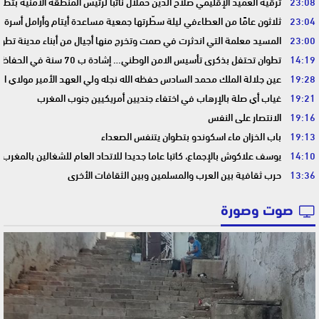
23:08
ترقية العميد الإقليمي صلاح الدين حملال نائباً لرئيس المنطقة الأمنية بتطو
23:04
ثلاثون عامًا من العطاءفي ليلة سطّرتها جمعية مساعدة أيتام وأرامل أسرة 
23:00
المسيد معلمة التي اندثرت في صمت وتخرج منها أجيال من أبناء مدينة تطوا
14:19
تطوان تحتفل بذكرى تأسيس الامن الوطني… إشادة ب 70 سنة في الحفاظ على استقرار الوطن وضمان أمن المواطنين
19:28
عين جلالة الملك محمد السادس حفظه الله نجله ولي العهد الأمير مولاي ا
19:21
غياب أي صلة بالإرهاب في اختفاء جنديين أمريكيين جنوب المغرب
19:16
الانتصار على النفس
19:13
باب الخزان ماء اسكوندو بتطوان يتنفس الصعداء
14:10
يوسف علاكوش بالإجماع، كاتبا عاما جديدا للاتحاد العام للشغالين بالمغرب
13:36
حرب ثقافية بين العرب والمسلمين وبين الثقافات الأخرى
صوت وصورة