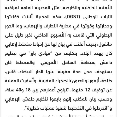
الأمنية الداخلية والخارجية، مثل المديرية العامة لمراقبة
التراب الوطني (DGST)، هذه المديرة أثبتت كفاءتها
وجدارتها وقوتها في محاربة التطرف والإرهاب، وما الدور
البطولي التي قامت به الأسبوع الماضي لخير دليل على
مانقول؛ بحيث أعلنت في بيان لها عن إحباط مخطط إرهابي
كان يهدد البلاد، بتكليف من “قيادي بارز” في تنظيم
داعش بمنطقة الساحل الأفريقي، والمخطط كان
يستهدف مدن عدة مغربية بينها الدار البيضاء، فاس،
طنجة، أزمور، والعيون بالصحراء المغربية، وأسفرت العملية
عن توقيف 12 متهما، تتراوح أعمارهم بين 18 و40 سنة،
وحسب بيان للمكتب إنهم بايعوا تنظيم داعش الإرهابي
و”انخرطوا في التخطيط لتنفيذ عمليات خطيرة”.
في الحقيقة أجهزتنا الأمنية مشكورة جعلت من المغرب