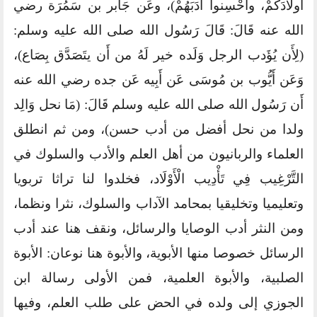
‌أولادَكُمْ، وأحْسِنوا أَدَبَهُمْ)، وعَن جَابر بن سَمُرَة رضي
الله عنه قَالَ: قَالَ رَسُول الله صلى الله عليه وسلم:
(لِأَن يُؤَدب الرجل وَلَده خير لَهُ من أَن يتَصَدَّق بِصَاع)،
وَعَن أَيُّوب بن مُوسَى عَن أَبِيه عَن جده رضي الله عنه
أَن رَسُول الله صلى الله عليه وسلم قَالَ: (مَا نحل وَالِد
ولدا من نحل أفضل من أدب حسن)، ومن ثم انطلق
العلماء والربانيون من أهل العلم والأدب والسلوك في
التَّرْغِيب فِي تَأْدِيب الْأَوْلَاد، فخلدوا لنا تراثا تربويا
وتعليميا وتخليقيا بمحامد الآداب والسلوك، نثرا ونظما،
ومن النثر أدب الوصايا والرسائل، ونقف هنا عند أدب
الرسائل خصوصا منها الأبوية، والأبوة هنا نوعان: الأبوة
الصلبية، والأبوة العلمية، فمن الأولى رسالة ابن
الجوزي إلى ولده في الحض على طلب العلم، وفيها