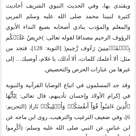
ويقتدى بها، وفي الحديث النبوي الشريف أحاديث
كثيرة لنبينا محمد صلى الله عليه وسلم المربي
والمعلم والمؤدب ينادي أصحابه بصيغ النداء الأبوي
الرؤوف الرحيم مصداقا لقوله تعالى: )حَرِيصٌ عَلَيۡكُم
بِٱلۡمُؤۡمِنِينَ رَءُوف رَّحِيم( [التوبة: 128]، فتجد من
مثل: ألا أعلمك كلمات، ألا أدلك، يا غلام، أوصيك… إلى
غيرها من عبارات الحرص والتحضيض.
وقد جد المسلمون في اتباع الوصايا القرآنية والنبوية
في إكرام الأولاد وإحسان تأديبهم، قال تعالى: )يَٰٓأَيُّهَا
ٱلَّذِينَ ءَامَنُواْ قُوٓاْ أَنفُسَكُمۡ وَأَهۡلِيكُمۡ نَارا( [التحريم:
6]، وفي ضعيف الترغيب والترهيب، روى ابن ماجه عن
ابن عباسٍ عن النبي صلى الله عليه وسلم: (‌أكْرِموا