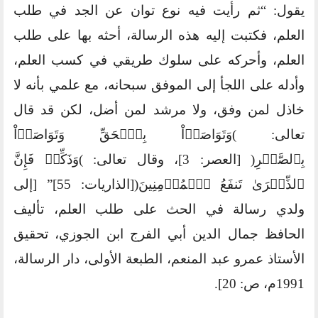
يقول: “ثم رأيت فيه نوع توان عن الجد في طلب
العلم، فكتبت إليه هذه الرسالة، أحثه بها على طلب
العلم، وأحركه على سلوك طريقي في كسب العلم،
وأدله على اللجأ إلى الموفق سبحانه، مع علمي بأنه لا
خاذل لمن وفق، ولا مرشد لمن أضل، لكن قد قال
تعالى: )وَتَوَاصَوۡاْ بِٱلۡحَقِّ وَتَوَاصَوۡاْ
بِٱلصَّبۡرِ( [العصر: 3]، وقال تعالى: )وَذَكِّرۡ فَإِنَّ
ٱلذِّكۡرَىٰ تَنفَعُ ٱلۡمُؤۡمِنِينَ([الذاريات: 55]” [إلى
ولدي رسالة في الحث على طلب العلم، تأليف
الحافظ جمال الدين أبي الفرج ابن الجوزي، تحقيق
الأستاذ عمرو عبد المنعم، الطبعة الأولى، دار الرسالة،
1991م، ص: 20].