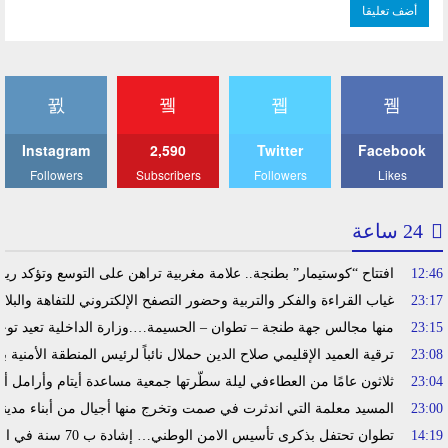
Instagram
2,590
Twitter
Facebook
Followers
Subscribers
Followers
Likes
24 ساعة
12:46
افتتاح “كوستيمار” بطنجة.. علامة مغربية تراهن على التوسع وتؤكد ري
23:17
غياب القراءة والفكر والتربية وحضور التصفح الإلكتروني للتفاهة والبلا
23:15
منها مجالس جهة طنجة – تطوان – الحسيمة….وزارة الداخلية تعيد توجي
23:08
ترقية العميد الإقليمي صلاح الدين حملال نائباً لرئيس المنطقة الأمنية ب
23:04
ثلاثون عامًا من العطاءفي ليلة سطّرتها جمعية مساعدة أيتام وأرامل أ
23:00
المسيد معلمة التي اندثرت في صمت وتخرج منها أجيال من أبناء مدين
14:19
تطوان تحتفل بذكرى تأسيس الامن الوطني… إشادة ب 70 سنة في الحفاظ على استقرار الوطن وضمان أمن المواطنين