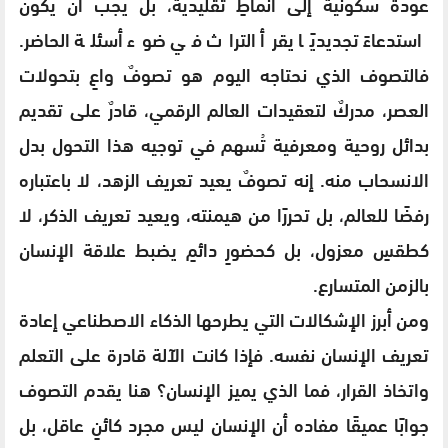
عودةً سكونية إلى أنماطٍ تقليدية، بل يجب أن يكون
استدعاءً تجديديًا يقرأ التراث في ضوء أسئلة الحاضر.
فالتصوف الذي نحتاجه اليوم هو تصوفٌ واعٍ بتحولات
العصر، مدركٌ لتعقيدات العالم الرقمي، قادرٌ على تقديم
بدائل روحية ومعرفية تُسهم في توجيه هذا التحول بدل
الانسحاب منه. إنه تصوفٌ يعيد تعريف الزهد، لا باعتباره
رفضًا للعالم، بل تحررًا من هيمنته، ويعيد تعريف الذكر، لا
كطقسٍ معزول، بل كحضورٍ دائمٍ يضبط علاقة الإنسان
بالزمن المتسارع.
ومن أبرز الإشكالات التي يطرحها الذكاء الاصطناعي إعادة
تعريف الإنسان نفسه. فإذا كانت الآلة قادرة على التعلم
واتخاذ القرار، فما الذي يميز الإنسان؟ هنا يقدم التصوف
جوابًا عميقًا مفاده أن الإنسان ليس مجرد كائنٍ عاقل، بل