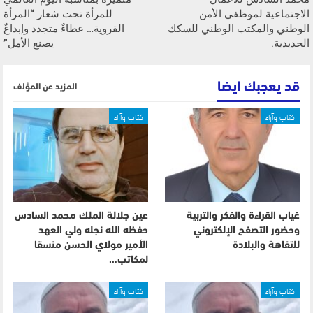
الاجتماعية لموظفي الأمن
للمرأة تحت شعار “المرأة
الوطني والمكتب الوطني للسكك
القروية… عطاءٌ متجدد وإبداعٌ
الحديدية.
يصنع الأمل”
قد يعجبك ايضا
المزيد عن المؤلف
كتاب وآراء
كتاب وآراء
غياب القراءة والفكر والتربية
عين جلالة الملك محمد السادس
وحضور التصفح الإلكتروني
حفظه الله نجله ولي العهد
للتفاهة والبلادة
الأمير مولاي الحسن منسقا
لمكاتب…
كتاب وآراء
كتاب وآراء