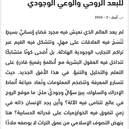
للبعد الروحي والوعي الوجودي
في
أبريل - 3 - 2026
لم يعد العالم الذي نعيش فيه مجرد فضاءٍ إنسانيٍّ بسيطٍ
تُنْسَجُ فيه العلاقات على مهلٍ، وتتشكل فيه القيم عبر
تراكم التجارب الوجودية الهادئة، بل أضحى كونًا متشابكًا
تتداخل فيه العقول البشرية مع أنظمةٍ رقميةٍ قادرةٍ على
التعلم والتحليل والتنبؤ. في هذا الأفق الجديد، حيث
تتسارع المعرفة وتتضخم المعلومات وتُعاد صياغة أنماط
الإدراك والسلوك، يبرز سؤالٌ وجوديٌّ ملحّ: ما موقع الروح
في عالمٍ تتنامى فيه الآلة؟ وأين يجد الإنسان ذاته في
زمنٍ تتفوق فيه الخوارزميات على قدراته الحسابية؟ هنا
ينهض التصوف الإسلامي من عمق التراث لا بوصفه ملاذًا