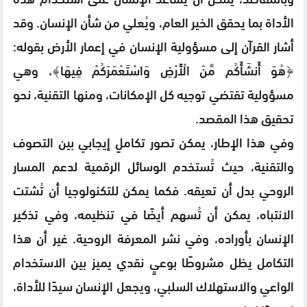
الأداة بما يحقق الخير العام، ويُعلي من شأن الإنسان. وقد
أشار القرآن إلى مسؤولية الإنسان في إعمار الأرض بقوله:
﴿هُوَ أَنشَأَكُم مِّنَ الْأَرْضِ وَاسْتَعْمَرَكُمْ فِيهَا﴾، وهي
مسؤولية تقتضي توجيه كل الإمكانات، ومنها التقنية، نحو
تحقيق هذا المقصد.
وفي هذا الإطار، يمكن تصور تكاملٍ إيجابي بين التصوف
والتقنية، حيث تُستخدم الوسائل الرقمية لدعم المسار
الروحي بدل أن تعيقه. فكما يمكن للتكنولوجيا أن تُشتت
الانتباه، يمكن أن تُسهم أيضًا في تنظيمه، وفي تذكير
الإنسان بأوراده، وفي نشر المعرفة الروحية. غير أن هذا
التكامل يظل مشروطًا بوعيٍ نقدي يميز بين الاستخدام
الواعي والاستهلاك السلبي، ويجعل الإنسان سيدًا للأداة،