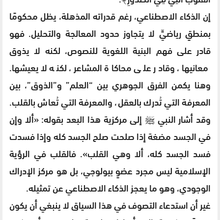
إن الذكاء الاصطناعي، رغم قدراته المذهلة، يظل محكومًا
بمنطقٍ رياضيٍّ لا يتجاوز حدود المعالجة والتحليل. فهو
قادر على فهم البنية اللغوية للنصوص، لكنه لا يذوق
معانيها، وقادر على محاكاة المشاعر، لكنه لا يعيشها.
وهنا يكمن الفرق الجوهري بين “العلم” و”الذوق”، بين
المعرفة التي تُدرك بالعقل، والمعرفة التي تُعاش بالقلب.
وقد أشار النبي ﷺ إلى مركزية هذا البعد بقوله: «ألا وإن
في الجسد مضغة إذا صلحت صلح الجسد كله وإذا فسدت
فسد الجسد كله، ألا وهي القلب». فالقلب في الرؤية
الإسلامية ليس مجرد عضوٍ بيولوجي، بل هو مركز الإدراك
الوجودي، وهو ما يعجز الذكاء الاصطناعي عن تمثيله.
غير أن استدعاء التصوف في هذا السياق لا ينبغي أن يكون