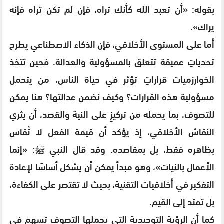
بقوله: «أن تعبد الله كأنك تراه، فإن لم تكن تراه فإنه
يراك».
أما على المستوى الأخلاقي، فإن الذكاء الاصطناعي يطرح
تحدياتٍ عميقة تتعلق بالمسؤولية والعدالة. فحين تتخذ
الخوارزميات قراراتٍ تؤثر في حياة الناس، من يتحمل
مسؤولية هذه القرارات؟ وكيف نضمن عدالتها؟ هنا يمكن
للتصوف، بما يحمله من تركيزٍ على النية والقصد، أن يثري
النقاش الأخلاقي، إذ يؤكد أن قيمة الفعل لا تُقاس
بظاهره فقط، بل بمقاصده. وقد قال النبي ﷺ: «إنما
الأعمال بالنيات»، وهو مبدأ يمكن أن يشكل أساسًا لإعادة
التفكير في أخلاقيات التقنية، بحيث لا تقتصر على الكفاءة،
بل تمتد إلى القيم.
كما أن الرؤية التوحيدية التي يحملها التصوف تسهم في