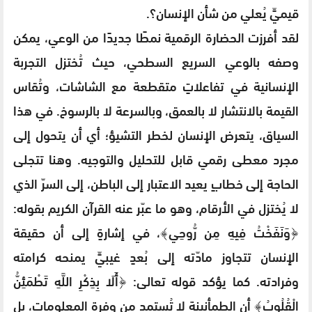
قيميٍّ يُعلي من شأن الإنسان؟.
لقد أفرزت الحضارة الرقمية نمطًا جديدًا من الوعي، يمكن
وصفه بالوعي السريع السطحي، حيث تُختزل التجربة
الإنسانية في تفاعلاتٍ متقطعة مع الشاشات، وتُقاس
القيمة بالانتشار لا بالعمق، وبالسرعة لا بالرسوخ. في هذا
السياق، يتعرض الإنسان لخطر التشيؤ؛ أي أن يتحول إلى
مجرد معطى رقمي قابل للتحليل والتوجيه. وهنا تتجلى
الحاجة إلى خطابٍ يعيد الاعتبار إلى الباطن، إلى السرّ الذي
لا يُختزل في الأرقام، وهو ما عبّر عنه القرآن الكريم بقوله:
﴿وَنَفَخْتُ فِيهِ مِن رُّوحِي﴾، في إشارةٍ إلى أن حقيقة
الإنسان تتجاوز مادّته إلى بُعدٍ غيبيٍّ يمنحه كرامته
وفرادته. كما يؤكد قوله تعالى: ﴿أَلَا بِذِكْرِ اللَّهِ تَطْمَئِنُّ
الْقُلُوبُ﴾ أن الطمأنينة لا تُستمد من وفرة المعلومات، بل