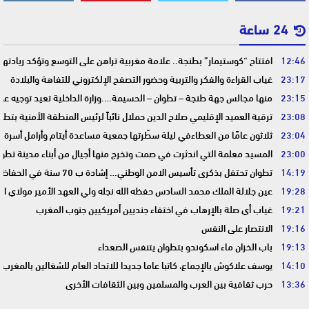
24 ساعة
12:46
افتتاح “كوستيمار” بطنجة.. علامة مغربية تراهن على التوسع وتؤكد ريادت
23:17
غياب القراءة والفكر والتربية وحضور التصفح الإلكتروني للتفاهة والبلادة
23:15
منها مجالس جهة طنجة – تطوان – الحسيمة….وزارة الداخلية تعيد توجيه عمل
23:08
ترقية العميد الإقليمي صلاح الدين حملال نائباً لرئيس المنطقة الأمنية بتطو
23:04
ثلاثون عامًا من العطاءفي ليلة سطّرتها جمعية مساعدة أيتام وأرامل أسرة 
23:00
المسيد معلمة التي اندثرت في صمت وتخرج منها أجيال من أبناء مدينة تطوا
14:19
تطوان تحتفل بذكرى تأسيس الامن الوطني… إشادة ب 70 سنة في الحفاظ على استقرار الوطن وضمان أمن المواطنين
19:28
عين جلالة الملك محمد السادس حفظه الله نجله ولي العهد الأمير مولاي ا
19:21
غياب أي صلة بالإرهاب في اختفاء جنديين أمريكيين جنوب المغرب
19:16
الانتصار على النفس
19:13
باب الخزان ماء اسكوندو بتطوان يتنفس الصعداء
14:10
يوسف علاكوش بالإجماع، كاتبا عاما جديدا للاتحاد العام للشغالين بالمغرب
13:36
حرب ثقافية بين العرب والمسلمين وبين الثقافات الأخرى