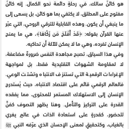
هو كائنٌ سالك، في رحلةٍ دائمة نحو الكمال. إنه كائنٌ
مفتوح على المطلق، لا يكتفي بما هو كائن، بل يسعى إلى
ما ينبغي أن يكون. وهذه القابلية للترقي الروحي، التي عبّر
عنها القرآن بقوله: ﴿قَدْ أَفْلَحَ مَن زَكَّاهَا﴾، هي ما يمنح
الإنسان تفرده، وهي ما لا يمكن للآلة أن تحاكيه.
وفي هذا السياق، تصبح مجاهدة النفس ضرورةً مضاعفة،
لا لمقاومة الشهوات التقليدية فقط، بل لمواجهة
الإغراءات الرقمية التي تستنزف الانتباه وتشتت الوعي.
فالعالم الرقمي قائم على اقتصاد الانتباه، حيث يُستدرج
الإنسان إلى الاستهلاك المستمر للمحتوى، مما يفقده
القدرة على التركيز والتأمل. وهنا يظهر التصوف كفنٍّ
للحضور، كقدرةٍ على استعادة الذات في عالمٍ يغري
بالغياب، وكتحقيقٍ لمعنى الإحسان الذي عرّفه النبي ﷺ