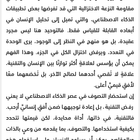
مقاومة النزعة الاختزالية التي قد تفرضها بعض تطبيقات
الذكاء الاصطناعي، والتي تميل إلى تحليل الإنسان في
أبعاده القابلة للقياس فقط. فالتوحيد هنا ليس مجرد
عقيدة، بل هو منهج في النظر إلى الوجود، يرى الوحدة
في التعدد، ويرفض اختزال الكل في الجزء. وهذا الفهم
يمكن أن يؤسس لعلاقةٍ أكثر توازنًا بين الإنسان والتقنية،
علاقةٍ لا تُقصي أحدهما لصالح الآخر، بل تُخضعهما معًا
لأفقٍ قيميٍّ أعلى.
إن استحضار التصوف في عصر الذكاء الاصطناعي لا يعني
رفض التقنية، بل إعادة توجيهها ضمن أفقٍ إنسانيٍّ أرحب.
فالتقنية، في ذاتها، أداة محايدة، لكن قيمتها تتحدد
بكيفية استخدامها. والتصوف، بما يقدمه من وعيٍ بالذات
وبالمقاصد، يمكن أن يساعد الإنسان على استخدام هذه