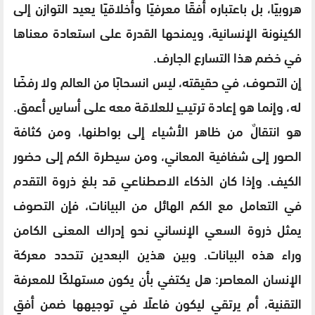
هروبيًا، بل باعتباره أفقًا معرفيًا وأخلاقيًا يعيد التوازن إلى
الكينونة الإنسانية، ويمنحها القدرة على استعادة معناها
في خضم هذا التسارع الجارف.
إن التصوف، في حقيقته، ليس انسحابًا من العالم ولا رفضًا
له، وإنما هو إعادة ترتيبٍ للعلاقة معه على أساسٍ أعمق.
هو انتقالٌ من ظاهر الأشياء إلى بواطنها، ومن كثافة
الصور إلى شفافية المعاني، ومن سيطرة الكم إلى حضور
الكيف. وإذا كان الذكاء الاصطناعي قد بلغ ذروة التقدم
في التعامل مع الكم الهائل من البيانات، فإن التصوف
يمثل ذروة السعي الإنساني نحو إدراك المعنى الكامن
وراء هذه البيانات. وبين هذين البعدين تتحدد معركة
الإنسان المعاصر: هل يكتفي بأن يكون مستهلكًا للمعرفة
التقنية، أم يرتقي ليكون فاعلًا في توجيهها ضمن أفقٍ