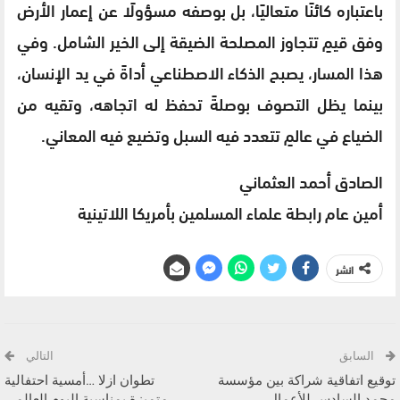
باعتباره كائنًا متعاليًا، بل بوصفه مسؤولًا عن إعمار الأرض
وفق قيمٍ تتجاوز المصلحة الضيقة إلى الخير الشامل. وفي
هذا المسار، يصبح الذكاء الاصطناعي أداةً في يد الإنسان،
بينما يظل التصوف بوصلةً تحفظ له اتجاهه، وتقيه من
الضياع في عالمٍ تتعدد فيه السبل وتضيع فيه المعاني.
الصادق أحمد العثماني
أمين عام رابطة علماء المسلمين بأمريكا اللاتينية
انشر
السابق
التالي
توقيع اتفاقية شراكة بين مؤسسة
تطوان ازلا …أمسية احتفالية
محمد السادس للأعمال
متميزة بمناسبة اليوم العالمي