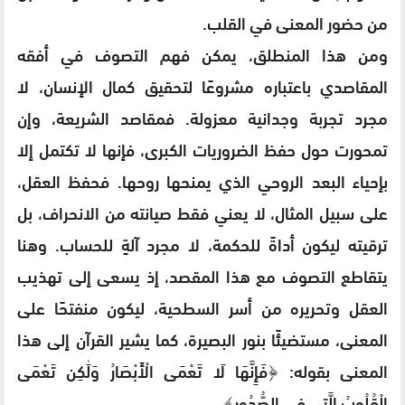
من حضور المعنى في القلب.
ومن هذا المنطلق، يمكن فهم التصوف في أفقه
المقاصدي باعتباره مشروعًا لتحقيق كمال الإنسان، لا
مجرد تجربة وجدانية معزولة. فمقاصد الشريعة، وإن
تمحورت حول حفظ الضروريات الكبرى، فإنها لا تكتمل إلا
بإحياء البعد الروحي الذي يمنحها روحها. فحفظ العقل،
على سبيل المثال، لا يعني فقط صيانته من الانحراف، بل
ترقيته ليكون أداةً للحكمة، لا مجرد آلةٍ للحساب. وهنا
يتقاطع التصوف مع هذا المقصد، إذ يسعى إلى تهذيب
العقل وتحريره من أسر السطحية، ليكون منفتحًا على
المعنى، مستضيئًا بنور البصيرة، كما يشير القرآن إلى هذا
المعنى بقوله: ﴿فَإِنَّهَا لَا تَعْمَى الْأَبْصَارُ وَلَٰكِن تَعْمَى
الْقُلُوبُ الَّتِي فِي الصُّدُورِ﴾.