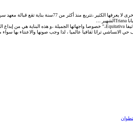
ر …
غرضي من هذه التدوينة اثارت الوضعية الكارثة للبناية التاريخية ” إيكيتاتيفا Equitativa،” خص
 الانساشي تراثا ثقافيا عالميا ، لذا وجب صونها والاعنتاء بها سواء
بتطوان