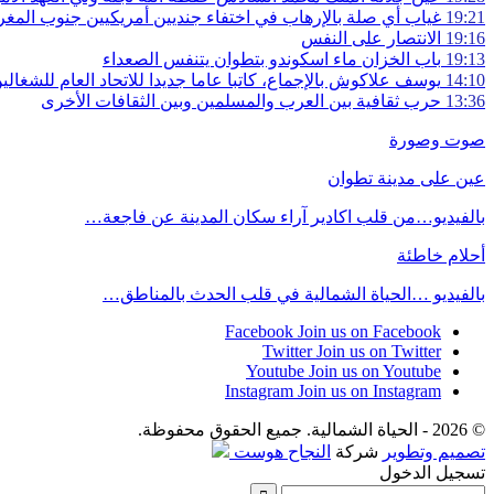
19:21
غياب أي صلة بالإرهاب في اختفاء جنديين أمريكيين جنوب المغ
19:16
الانتصار على النفس
19:13
باب الخزان ماء اسكوندو بتطوان يتنفس الصعداء
14:10
يوسف علاكوش بالإجماع، كاتبا عاما جديدا للاتحاد العام للشغال
13:36
حرب ثقافية بين العرب والمسلمين وبين الثقافات الأخرى
صوت وصورة
عين على مدينة تطوان
بالفيديو…من قلب اكادير آراء سكان المدينة عن فاجعة…
أحلام خاطئة
بالفيديو …الحياة الشمالية في قلب الحدث بالمناطق…
Facebook
Join us on Facebook
Twitter
Join us on Twitter
Youtube
Join us on Youtube
Instagram
Join us on Instagram
© 2026 - الحياة الشمالية. جميع الحقوق محفوظة.
تصميم وتطوير
شركة
النجاح هوست
تسجيل الدخول