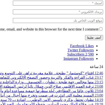
e, email, and website in this browser for the next time I comment.
Facebook
Likes
Twitter
Followers
Subscribers
2,590
Instagram
Followers
24 ساعة
12:46
افتتاح “كوستيمار” بطنجة.. علامة مغربية تراهن على التوسع و
23:17
غياب القراءة والفكر والتربية وحضور التصفح الإلكتروني للتفاهة 
23:15
منها مجالس جهة طنجة – تطوان – الحسيمة….وزارة الداخلية تعي
23:08
ترقية العميد الإقليمي صلاح الدين حملال نائباً لرئيس المنطقة ال
23:04
ثلاثون عامًا من العطاءفي ليلة سطّرتها جمعية مساعدة أيتام وأ
23:00
المسيد معلمة التي اندثرت في صمت وتخرج منها أجيال من أبناء
14:19
تطوان تحتفل بذكرى تأسيس الامن الوطني… إشادة ب 70 سنة في الحفاظ على استقرار الوطن وضمان أمن المواطنين
19:28
عين جلالة الملك محمد السادس حفظه الله نجله ولي العهد الأم