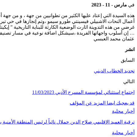
في
مارس - 11 - 2023
أعمال النحات الاشبيلي فيسينتي طورو سيمو ،وتم إنجازها في حي تيريانا Trianaالشهي
… إن أسلوب واجهاتها الفريدة ،سيشكل اضافة نوعية في مسار تصنيف حي
عثمان محمد العبسي
انشر
السابق
تجديد الخطاب الديني
التالي
اجتماع استثنائي لمؤسسة المسرح الأدبي 11/03/2023
قد يعجبك ايضا
المزيد عن المؤلف
أخبار محلية
ترقية العميد الإقليمي صلاح الدين حملال نائباً لرئيس المنطقة الأمنية 
أخبار محلية