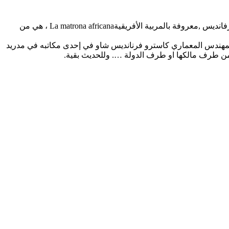
هذه السيدة التي إعتاد عليها الكثير من تطوانيين من جهة ، و من جهة أخرى لا يعرفها الكثير ،تتربع منذ أكثر من 77سنة بناية تقع قبالة معهد سرفانديس ,معروفة بالمربية الأفريقيةLa matrona africana ، هي من
وصا واجهاتها الجميلة ،و هذه البناية هي من إبداع المهندس المعماري كاسترو فرنانديس شاو في إحدى مكاتبه في مدريد
 من طرف مالكها او طرف الدولة …. وللحديث بقية.