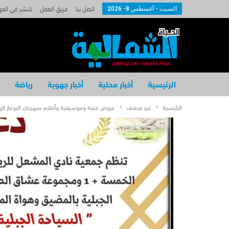
اتصل بنا
فريق العمل
للنشر في الم
السبت - أغسطس 8- 2026
الرئيسية
أخبار محلية
أخبار جهوية
رياضة
الرئيسية
غير مصنف
عروض فنية وموسيقية وأفلام بمهرجان البوغاز ال