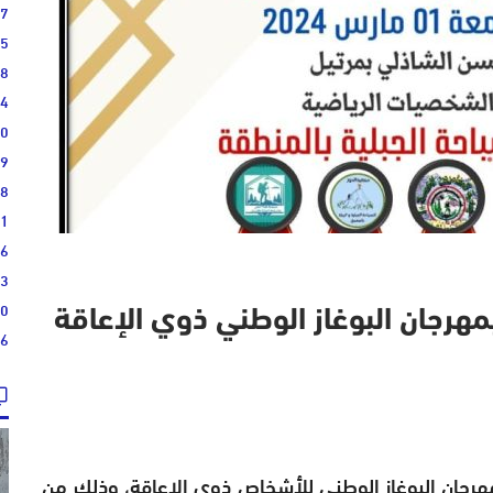
17
15
08
04
00
19
28
21
16
13
10
رجان البوغاز الوطني ذوي الإعاقة
36
هرجان البوغاز الوطني للأشخاص ذوي الاعاقة، وذلك من