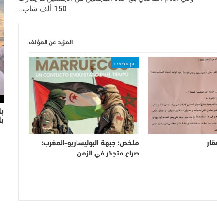
150 ألف شاب..
المزيد عن المؤلف
غير مصنف
با
ب
قار
ملخص: جبهة البوليساريو-المغرب:
صراع متجذر في الزمن