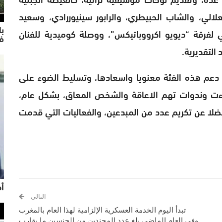
علالي، والشاب الحبيطري، والرابور سينيوررادي، وسعيد
فرقة “ديويو اكرووباتيكس”، ووصلة كوميدية للفنان
با
ف
التقديرية.
ة، دعم هذه الفئة معنويا واسعادها، وتسليط الضوء على
اءت وندوات تهم الاعاقة والشخص المعاق، بشكل عام،
لا عن تكريم عدد من المبدعين، والفعاليات التي قدمت
أح
التالي
تبدأ اليوم الخدمة العسكرية الإلزامية لهذا العام بالمغرب
وفي العام الماضي بلغ عدد المجندين من الجنسين ما يقارب