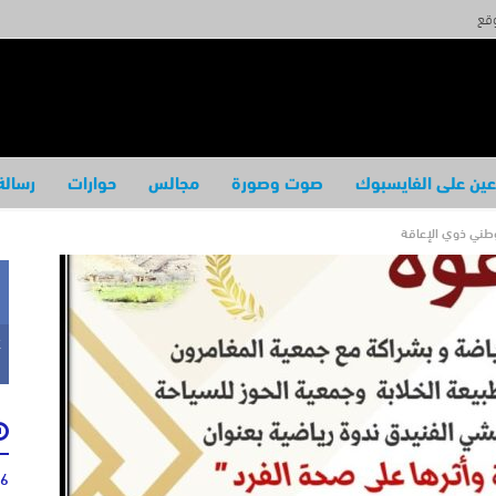
وقع
عين على الفايسبوك
صوت وصورة
مجالس
حوارات
رسالة
وطني ذوي الإعاقة
k
46