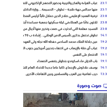
23:
غياب القراءة والفكر والتربية وحضور التصفح الإلكتروني للتفاهة والبلادة
23:
منها مجالس جهة طنجة – تطوان – الحسيمة….وزارة الداخلية تعيد توجيه عمليا
23:
ترقية العميد الإقليمي صلاح الدين حملال نائباً لرئيس المنطقة الأمنية بتطوان
23:
ثلاثون عامًا من العطاءفي ليلة سطّرتها جمعية مساعدة أيتام وأرامل أسرة الت
23:
المسيد معلمة التي اندثرت في صمت وتخرج منها أجيال من أبناء مدينة تطوان
14:
تطوان تحتفل بذكرى تأسيس الامن الوطني… إشادة ب 70 سنة في الحفاظ على استقرار الوطن وضمان أمن المواطنين
19:
عين جلالة الملك محمد السادس حفظه الله نجله ولي العهد الأمير مولاي الحس
19:
غياب أي صلة بالإرهاب في اختفاء جنديين أمريكيين جنوب المغرب
19:
الانتصار على النفس
19:
باب الخزان ماء اسكوندو بتطوان يتنفس الصعداء
14:
يوسف علاكوش بالإجماع، كاتبا عاما جديدا للاتحاد العام للشغالين بالمغرب
13:
حرب ثقافية بين العرب والمسلمين وبين الثقافات الأخرى
صوت وصورة