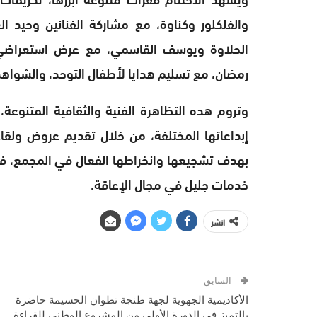
والفلكلور وكناوة، مع مشاركة الفنانين وحيد ال
الحلاوة ويوسف القاسمي، مع عرض استعراضي ل
رمضان، مع تسليم هدايا لأطفال التوحد، والشواهد 
وتروم هده التظاهرة الفنية والثقافية المتنوع
إبداعاتها المختلفة، من خلال تقديم عروض ولق
بهدف تشجيعها وانخراطها الفعال في المجمع، فض
خدمات جليل في مجال الإعاقة.
انشر
السابق
الأكاديمية الجهوية لجهة طنجة تطوان الحسيمة حاضرة
بالتميز في الدورة الأولى من المشروع الوطني للقراءة