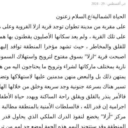
في
أغسطس - 29 - 2024
الحياة الشمالية/ع.السلام زعنون
على تلك القرية ، ولم يعد سكانها الأصليون يقطنون بها هم
للقلق والمخاطر ، حيث تشهد مؤخرا المنطقة توافد إليها
اصبحت قرية “ازلا” بسوق مفتوح لترويج واستهلاك السموم
نارية بمختلف ماركاتها لشراء وترويج ما يحتاجون اليه من 
يمتهن ذلك بل والبعض منهن مدمنين عليها لاستهلاكها وتض
تسير هناك بسرعة جنونية وجد سريعة وخلق من خلالها الهلع
فالأمر ينذر بالقلق ويقلق راحة الساكنة ويهدد حياة الأط
اجرامية إن قدر الله ، فالسلطات الأمنية بالمنطقة مطالبة ل
مركز “أزلا” يخضع لنفوذ الدرك الملكي الذي يحاول قدر
المنطقة وقد ستتجند اليهم هذه الجهة لوضع حد لهم من تر