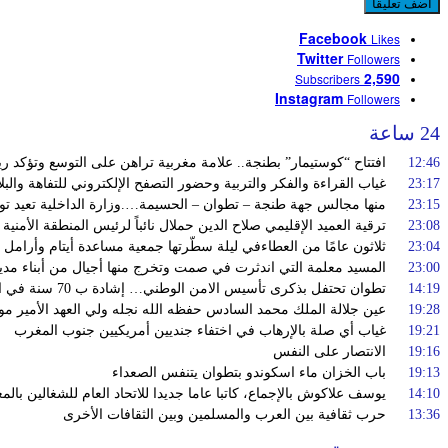
Facebook
Likes
Twitter
Followers
2,590
Subscribers
Instagram
Followers
24 ساعة
12:46
افتتاح “كوستيمار” بطنجة.. علامة مغربية تراهن على التوسع وتؤكد 
23:17
غياب القراءة والفكر والتربية وحضور التصفح الإلكتروني للتفاهة والبل
23:15
منها مجالس جهة طنجة – تطوان – الحسيمة….وزارة الداخلية تعيد توج
23:08
ترقية العميد الإقليمي صلاح الدين حملال نائباً لرئيس المنطقة الأمنية
23:04
ثلاثون عامًا من العطاءفي ليلة سطّرتها جمعية مساعدة أيتام وأرامل 
23:00
المسيد معلمة التي اندثرت في صمت وتخرج منها أجيال من أبناء مدي
14:19
تطوان تحتفل بذكرى تأسيس الامن الوطني… إشادة ب 70 سنة في الحفاظ على استقرار الوطن وضمان أمن المواطنين
19:28
عين جلالة الملك محمد السادس حفظه الله نجله ولي العهد الأمير مو
19:21
غياب أي صلة بالإرهاب في اختفاء جنديين أمريكيين جنوب المغرب
19:16
الانتصار على النفس
19:13
باب الخزان ماء اسكوندو بتطوان يتنفس الصعداء
14:10
يوسف علاكوش بالإجماع، كاتبا عاما جديدا للاتحاد العام للشغالين بال
13:36
حرب ثقافية بين العرب والمسلمين وبين الثقافات الأخرى