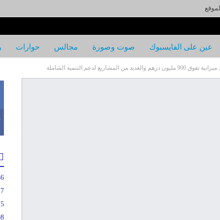
لموقع
عين على الفايسبوك
صوت وصورة
مجالس
حوارات
ر
مشاريع لدعم التنمية الشاملة
k
46
17
15
08