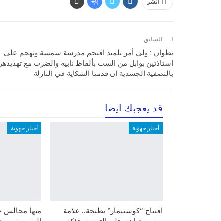
انشر
السابق
تطوان : ولي أمر تلميذ اقتحم مدرسة سمسة وتهجم على
استاذتين بوابل من السب بألفاظ نابية والضرب مع تهديدهن
بالتصفية الجسدية ان قدمتا الشكاية في النازلة
قد يعجبك ايضا
أخبار جهوية
أخبار جهوية
افتتاح “كوستيمار” بطنجة.. علامة
منها مجالس ج