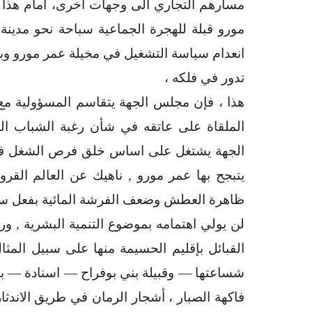
مسارهم التجاري الى وجهات اخرى، أمام هذا 
مورو قبلة للهجرة الجماعية سباحة نحو مدينة 
انعدام سياسة التشغيل في مخيلة عمر مورو وب
تدور في فلكه ،
هذا ، فإن مجلس الجهة يتقاسم المسؤولية مع
الملقاة على عاتقه في شأن رغبة الشباب ال
الجهة يشتغل على اساس خلق فرص الشغل في 
يتبجح بها عمر مورو , ناهيك عن العالم الق
ظاهرة العطش وضعف الفرشة المائية بفعل سن
لن يولي اهتمامه بموضوع التنمية البشرية , و
القبائل بإقليم الحسيمة منها على سبيل ال
شساعتها — وقبيلة بني بوفراح — اسنادة — بقيو
فاكهة الصبار ، أشجار الرمان في طريق الاند