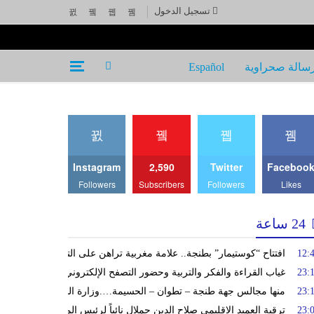
تسجيل الدخول
سالة صحراوية
Español
Instagram
2,590
Twitter
Faceboo
Followers
Subscribers
Followers
Likes
24 ساعة
12:
افتتاح “كوستيمار” بطنجة.. علامة مغربية تراهن على التوسع وتؤكد رياد
23:
غياب القراءة والفكر والتربية وحضور التصفح الإلكتروني للتفاهة والبلادة
23:
منها مجالس جهة طنجة – تطوان – الحسيمة….وزارة الداخلية تعيد توجيه 
23:
ترقية العميد الإقليمي صلاح الدين حملال نائباً لرئيس المنطقة الأمنية بتط