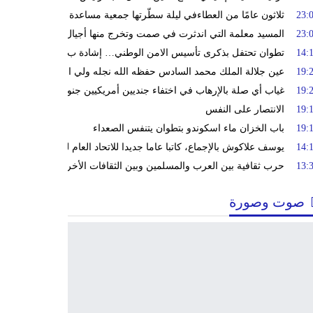
23:
ثلاثون عامًا من العطاءفي ليلة سطّرتها جمعية مساعدة أيتام وأرامل أسرة
23:
المسيد معلمة التي اندثرت في صمت وتخرج منها أجيال من أبناء مدينة ت
14:
تطوان تحتفل بذكرى تأسيس الامن الوطني… إشادة ب 70 سنة في الحفاظ على استقرار الوطن وضمان أمن المواطنين
19:
عين جلالة الملك محمد السادس حفظه الله نجله ولي العهد الأمير مولاي 
19:
غياب أي صلة بالإرهاب في اختفاء جنديين أمريكيين جنوب المغرب
19:
الانتصار على النفس
19:
باب الخزان ماء اسكوندو بتطوان يتنفس الصعداء
14:
يوسف علاكوش بالإجماع، كاتبا عاما جديدا للاتحاد العام للشغالين بالمغرب
13:
حرب ثقافية بين العرب والمسلمين وبين الثقافات الأخرى
صوت وصورة