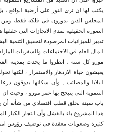
يكتب لها ان ترى النور على أرضية الواقع ، ب
المجلس الذين يدورون في فلكه فقط، ومن
الصورة الحقيقية لمدى الانجازات التي حققها ه
تدبير للميزانيات المرصودة لتحقيق التنمية ال
المال العام في الاجتماعات والسفريات الماراطو
مورو كل سنة ، انظروا ما يحدث بمدينة الفن
يعيشون حياة الازدهار والاستقرار ، لكنها تح
البلايا والمصائب , وأن سكانها يذوقون ذرعا
التنموية التي يتبجح بها عمر مورو ، وحيث ان
باب سبتة لخلق قطب اقتصادي من شأنه أن يحقق
هذا المشروع باء بالفشل وأن التجار الكبار ا
كثيرة وصعوبات معقدة في توضيف رؤوس امواه