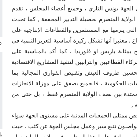
الجهة يونس التازي ، وجميع أعضاء المجلس ، تقدم
ولاية المنصرم بحصيلة التدبير المحققة , كما تحدث
التي يبرمها مع المستثمرين والقطاعات الإنتاجية على
ع ، معتبرا أنها تشكل ركيزة أساسية لتعزيز التنمية في
ع
مثابة باريس او فلوريدا ، كما أكد بالمناسبة على
ء القطاعيين والترابيين لتنفيذ المشاريع الاقتصادية
تحسين ظروف العيش وتقليص الفوارق المجالية بما
ات الحكومية ، فالجميع يصفق على مهزلة الانجازات
متدة بين نصف الولاية المنصرم فقط ، بل حتى من
 ,
بعض ممثلي الجمعيات المدنية على مستوى الجهة سواء
 يواصلون تتبع سير وعمل مجلس الجهة عن كثب ، حيث
با
التي صادق عليها هذا المجلس في ولايته الماضية لم