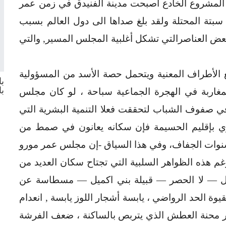
المشروع الخادع أصبحت مدينة الفنيدق في زمن عمر
سبتة المحتلة ولقد بلغ صداها الى دول العالم بسبب
عض العناصرالتي تشكل أغلبية المجلس المسير, والتي
 الأطراف المعنية ويتحمل حصة الأسد من المسؤولية
با
ب
مغاربة في الهجرة الجماعية سباحة ، لو كان مجلس
صفوف الشباب لتحققت فعلا التنمية البشرية التي
روي بإقليم الحسيمة فإن سكانه يعانون في صمط من
وات الجفاف، وفي هذا السياق -إن مجلس عمر مورو
رغم هذه الظواهر السلبية التي تجتاح سكان العديد من
مثال — لا الحصر — قبيلة بني اكميل — مسطاسة عن
ة الحد الرواضي ، يابسة أشجار اللوز يابسة , انعدام
ثار محنة العطش الذي يتربص بالساكنة ، ضعف الفرشة