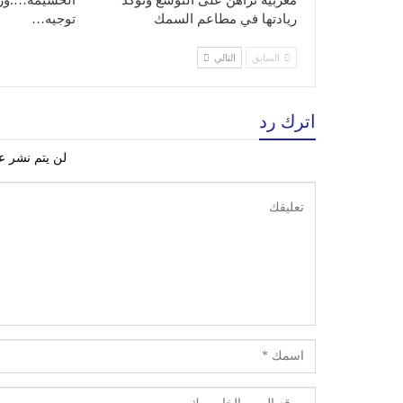
مغربية تراهن على التوسع وتؤكد
الحسيمة….وزار
ريادتها في مطاعم السمك
توجيه…
السابق
التالي
اترك رد
لن يتم نشر عن